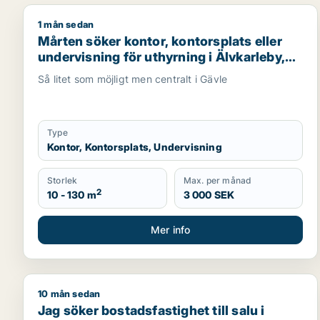
1 mån sedan
Mårten söker kontor, kontorsplats eller undervisning
Mårten söker kontor, kontorsplats eller
undervisning för uthyrning i Älvkarleby,
Heby eller Tierp m.fl.
Så litet som möjligt men centralt i Gävle
Type
Kontor, Kontorsplats, Undervisning
Storlek
Max. per månad
2
10 - 130 m
3 000 SEK
Mer info
10 mån sedan
Jag söker bostadsfastighet till salu i Gävleborg
Jag söker bostadsfastighet till salu i