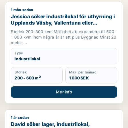
1 mån sedan
 för uthyrning i Älvkarleby, Heby eller Tierp m.fl.
Jessica söker industrilokal för uthyrning i Upplands 
Jessica söker industrilokal för uthyrning i
Upplands Väsby, Vallentuna eller
Upplands-Bro m.fl.
Storlek 200–300 kvm Möjlighet att expandera till 500–
1 000 kvm inom några år är ett plus Byggnad Minst 20
meter ...
Type
Industrilokal
Storlek
Max. per månad
2
200 - 600 m
1 000 SEK
Mer info
1 år sedan
David söker lager, industrilokal, fastighetsmark eller
David söker lager, industrilokal,