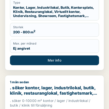
Lidköping
Type
Kontor, Lager, Industrilokal, Butik, Kontorsplats,
Klinik, Restauranglokal, Virtuellt kontor,
Undervisning, Showroom, Fastighetsmark,
Garage
Storlek
2
200 - 800 m
Max. per månad
Ej angivet
Mer info
1 mån sedan
. söker kontor, lager, industrilokal, butik, klinik, restaurangl
. söker kontor, lager, industrilokal, butik,
klinik, restauranglokal, fastighetsmark,
bostadsfastighet, hotell eller garage till
. söker 0-10000 m² kontor / lager / industrilokal /
salu i Göteborg
butik / klinik till försäljning