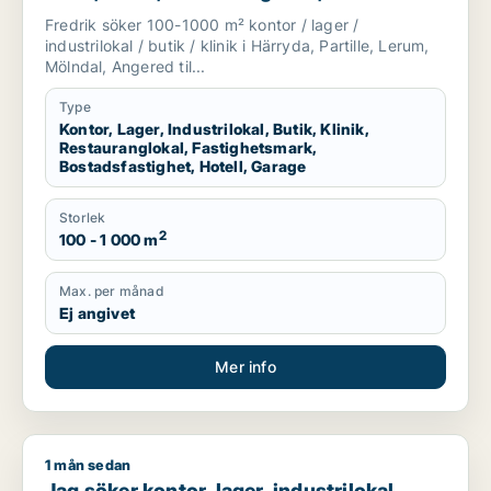
fastighetsmark, bostadsfastighet, hotell
Fredrik söker 100-1000 m² kontor / lager /
eller garage till salu i Härryda, Partille
industrilokal / butik / klinik i Härryda, Partille, Lerum,
eller Lerum m.fl.
Mölndal, Angered til...
Type
Kontor, Lager, Industrilokal, Butik, Klinik,
Restauranglokal, Fastighetsmark,
Bostadsfastighet, Hotell, Garage
Storlek
2
100 - 1 000 m
Max. per månad
Ej angivet
Mer info
1 mån sedan
Jag söker kontor, lager, industrilokal, butik, fastighetsmark ell
Jag söker kontor, lager, industrilokal,