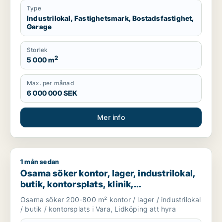
Type
Industrilokal, Fastighetsmark, Bostadsfastighet,
Garage
Storlek
2
5 000 m
Max. per månad
6 000 000 SEK
Mer info
1 mån sedan
Osama söker kontor, lager, industrilokal, butik, kontorsplats,
Osama söker kontor, lager, industrilokal,
butik, kontorsplats, klinik,
restauranglokal, virtuellt kontor,
Osama söker 200-800 m² kontor / lager / industrilokal
undervisning, showroom, fastighetsmark
/ butik / kontorsplats i Vara, Lidköping att hyra
eller garage för uthyrning i Vara eller