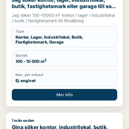
butik, fastighetsmark eller garage till salu
i Vallentuna, Österåker eller Järfälla m.fl.
Jag söker 100-10000 m² kontor / lager / industrilokal
/ butik / fastighetsmark till försäljning
Type
Kontor, Lager, Industrilokal, Butik,
Fastighetsmark, Garage
Storlek
2
100 - 10 000 m
Max. per månad
Ej angivet
Mer info
1 mån sedan
Gina söker kontor, industrilokal, butik, showroom eller fast
Gina söker kontor, industrilokal, butik,