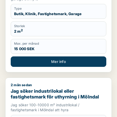
Type
Butik, Klinik, Fastighetsmark, Garage
Storlek
2
2 m
Max. per månad
15 000 SEK
Mer info
2 mån sedan
Jag söker industrilokal eller fastighetsmark för uthyrning i M
Jag söker industrilokal eller
fastighetsmark för uthyrning i Mölndal
Jag söker 100-10000 m² industrilokal /
fastighetsmark i Mölndal att hyra