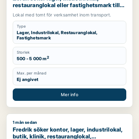
restauranglokal eller fastighetsmark till
salu i Malmö
Lokal med tomt för verksamhet inom transport.
Type
Lager, Industrilokal, Restauranglokal,
Fastighetsmark
Storlek
2
500 - 5 000 m
Max. per månad
Ej angivet
Mer info
1 mån sedan
Fredrik söker kontor, lager, industrilokal, butik, klinik, restau
Fredrik söker kontor, lager, industrilokal,
butik, klinik, restauranglokal,