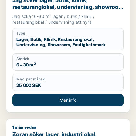
Jag söker lager, butik, klinik,
restauranglokal, undervisning, showroom
eller fastighetsmark för uthyrning i
Jag söker 6-30 m² lager / butik / klinik /
Lundby, Göteborg eller Askim-Frölunda-
restauranglokal / undervisning att hyra
Högsbo m.fl.
Type
Lager, Butik, Klinik, Restauranglokal,
Undervisning, Showroom, Fastighetsmark
Storlek
2
6 - 30 m
Max. per månad
25 000 SEK
Mer info
1 mån sedan
Zoran söker lager, industrilokal, restauranglokal eller fastigh
Zoran söker lager, industrilokal,