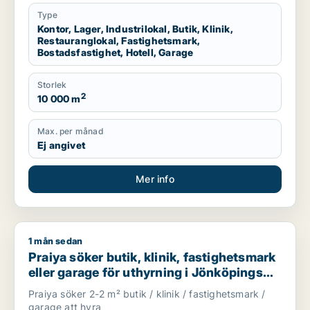
Type
Kontor, Lager, Industrilokal, Butik, Klinik,
Restauranglokal, Fastighetsmark,
Bostadsfastighet, Hotell, Garage
Storlek
2
10 000 m
Max. per månad
Ej angivet
Mer info
1 mån sedan
Praiya söker butik, klinik, fastighetsmark eller garage för ut
Praiya söker butik, klinik, fastighetsmark
eller garage för uthyrning i Jönköpings
län
Praiya söker 2-2 m² butik / klinik / fastighetsmark /
garage att hyra