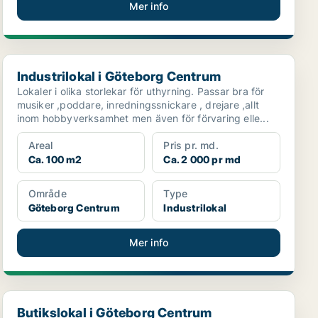
Mer info
Industrilokal i Göteborg Centrum
Industrilokal i Göteborg Centrum
Lokaler i olika storlekar för uthyrning. Passar bra för
musiker ,poddare, inredningssnickare , drejare ,allt
inom hobbyverksamhet men även för förvaring elle...
Areal
Pris pr. md.
Ca. 100 m2
Ca. 2 000 pr md
Område
Type
Göteborg Centrum
Industrilokal
Mer info
Butikslokal i Göteborg Centrum
Butikslokal i Göteborg Centrum