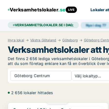
Verksamhetslokaler
.se
Lokaler at
LIVE
VERKSAMHETSLOKALER.SE I DAG;
Nya i dag
77
Hyra lokal
Västra Götaland
Göteborg
Göteborg Cent
Verksamhetslokaler att h
Det finns 2 656 lediga verksamhetslokaler i Götebor
att du som företag enklare kan få en överblick över 
Göteborg Centrum
Välj lokaltyp...
2 656 lokaler hittades
PLATINA
Coworking i Göteborg Centrum