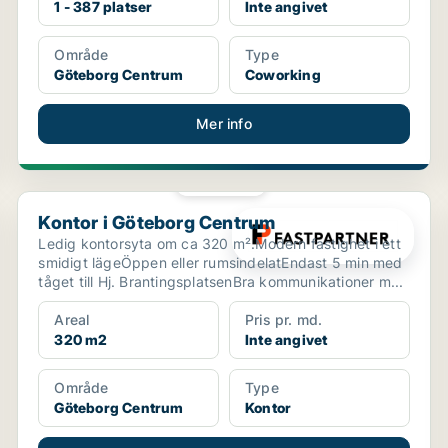
1 - 387 platser
Inte angivet
Område
Type
Göteborg Centrum
Coworking
Mer info
PLATINA
Kontor i Göteborg Centrum
Kontor i Göteborg Centrum
Ledig kontorsyta om ca 320 m².Modern fastighet i ett
smidigt lägeÖppen eller rumsindelatEndast 5 min med
tåget till Hj. BrantingsplatsenBra kommunikationer m...
Areal
Pris pr. md.
320 m2
Inte angivet
Område
Type
Göteborg Centrum
Kontor