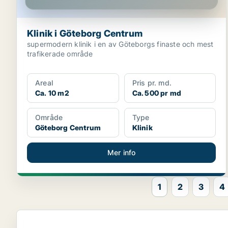
Klinik i Göteborg Centrum
supermodern klinik i en av Göteborgs finaste och mest
trafikerade område
Areal
Pris pr. md.
Ca. 10 m2
Ca. 500 pr md
Område
Type
Göteborg Centrum
Klinik
Mer info
1
2
3
4