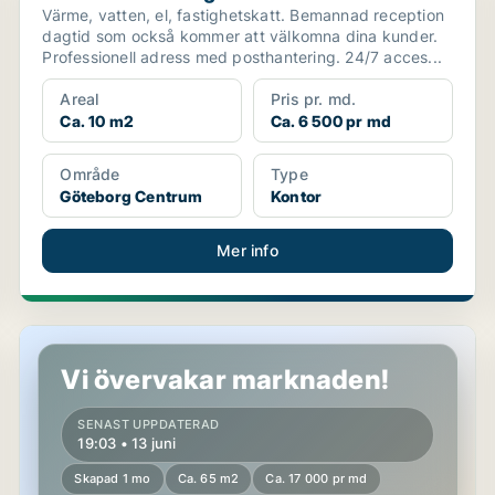
Värme, vatten, el, fastighetskatt. Bemannad reception
dagtid som också kommer att välkomna dina kunder.
Professionell adress med posthantering. 24/7 acces...
Areal
Pris pr. md.
Ca. 10 m2
Ca. 6 500 pr md
Område
Type
Göteborg Centrum
Kontor
Mer info
Butikslokal i Göteborg Centrum
Vi övervakar marknaden!
SENAST UPPDATERAD
19:03 • 13 juni
Skapad 1 mo
Ca. 65 m2
Ca. 17 000 pr md