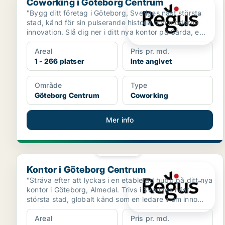
Coworking i Göteborg Centrum
"Bygg ditt företag i Göteborg, Sveriges näst största
stad, känd för sin pulserande historia och moderna
innovation. Slå dig ner i ditt nya kontor på Gårda, e...
Areal
Pris pr. md.
1 - 266 platser
Inte angivet
Område
Type
Göteborg Centrum
Coworking
Mer info
PLATINA
Kontor i Göteborg Centrum
Kontor i Göteborg Centrum
"Sträva efter att lyckas i en etablerad hubb på ditt nya
kontor i Göteborg, Almedal. Trivs i Sveriges näst
största stad, globalt känd som en ledare inom inno...
Areal
Pris pr. md.