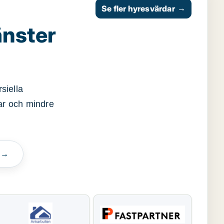
Se fler hyresvärdar
→
änster
siella
gar och mindre
n →