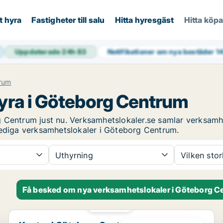
t hyra
Fastigheter till salu
Hitta hyresgäst
Hitta köp
Uppdaterade 24h
83
Notifikationer om nya bostäder
1
rum
yra i Göteborg Centrum
g Centrum just nu. Verksamhetslokaler.se samlar verksamh
lediga verksamhetslokaler i Göteborg Centrum.
Uthyrning
Vilken sto
Få besked om nya verksamhetslokaler i Göteborg 
PLATINA
Kontor i Göteborg Centrum