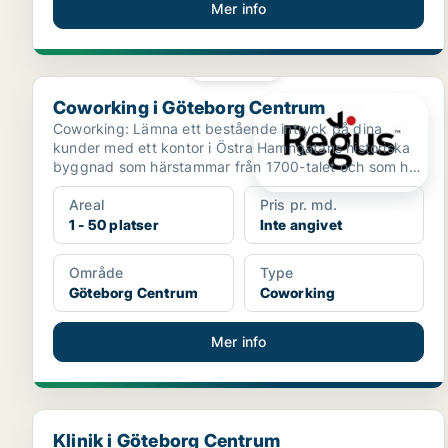
Mer info
PLATINA
Coworking i Göteborg Centrum
Coworking i Göteborg Centrum
Coworking: Lämna ett bestående intryck på dina
kunder med ett kontor i Östra Hamngatans historiska
byggnad som härstammar från 1700-talet och som har
en dist...
Areal
Pris pr. md.
1 - 50 platser
Inte angivet
Område
Type
Göteborg Centrum
Coworking
Mer info
Klinik i Göteborg Centrum
Klinik i Göteborg Centrum