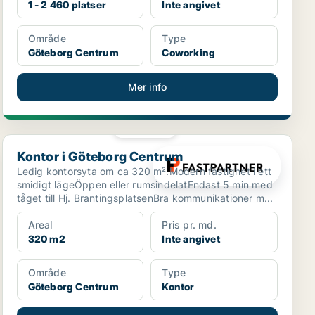
1 - 2 460 platser
Inte angivet
Område
Type
Göteborg Centrum
Coworking
Mer info
PLATINA
Kontor i Göteborg Centrum
Kontor i Göteborg Centrum
Ledig kontorsyta om ca 320 m².Modern fastighet i ett
smidigt lägeÖppen eller rumsindelatEndast 5 min med
tåget till Hj. BrantingsplatsenBra kommunikationer m...
Areal
Pris pr. md.
320 m2
Inte angivet
Område
Type
Göteborg Centrum
Kontor