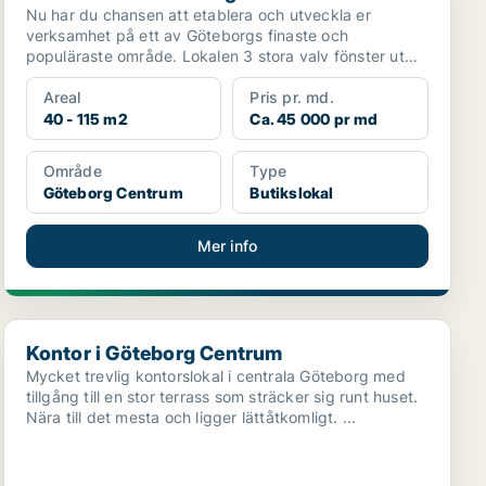
Nu har du chansen att etablera och utveckla er
verksamhet på ett av Göteborgs finaste och
populäraste område. Lokalen 3 stora valv fönster ut
mot gatan, lash...
Areal
Pris pr. md.
40 - 115 m2
Ca. 45 000 pr md
Område
Type
Göteborg Centrum
Butikslokal
Mer info
Kontor i Göteborg Centrum
Kontor i Göteborg Centrum
Mycket trevlig kontorslokal i centrala Göteborg med
tillgång till en stor terrass som sträcker sig runt huset.
Nära till det mesta och ligger lättåtkomligt. ...