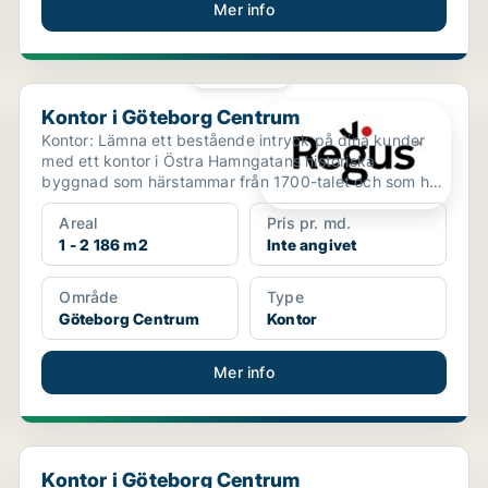
Mer info
PLATINA
Kontor i Göteborg Centrum
Kontor i Göteborg Centrum
Kontor: Lämna ett bestående intryck på dina kunder
med ett kontor i Östra Hamngatans historiska
byggnad som härstammar från 1700-talet och som har
en distink...
Areal
Pris pr. md.
1 - 2 186 m2
Inte angivet
Område
Type
Göteborg Centrum
Kontor
Mer info
Kontor i Göteborg Centrum
Kontor i Göteborg Centrum