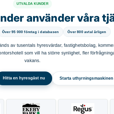
UTVALDA KUNDER
nder använder våra tj
Över 95 000 företag i databasen
Över 800 avtal årligen
nds av tusentals hyresvärdar, fastighetsbolag, kommer
ntorshotell som vill ha större synlighet, fler förfrågnin
vakans.
Hitta en hyresgäst nu
Starta uthyrningsmaskine