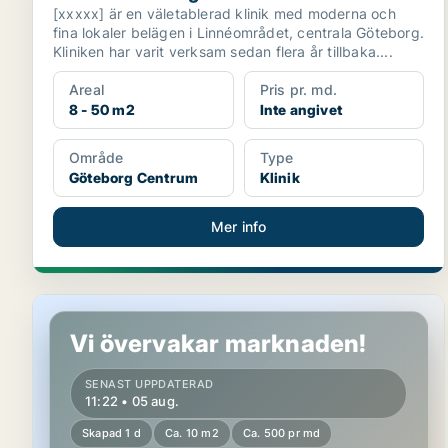
[xxxxx] är en väletablerad klinik med moderna och
fina lokaler belägen i Linnéområdet, centrala Göteborg.
Kliniken har varit verksam sedan flera år tillbaka....
Areal
Pris pr. md.
8 - 50 m2
Inte angivet
Område
Type
Göteborg Centrum
Klinik
Mer info
Klinik i Göteborg Centrum
Vi övervakar marknaden!
SENAST UPPDATERAD
11:22 • 05 aug.
Skapad 1 d
Ca. 10 m2
Ca. 500 pr md