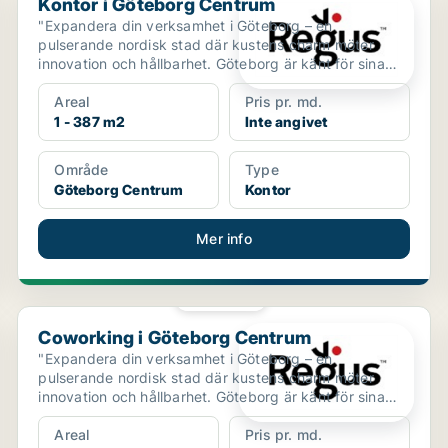
Kontor i Göteborg Centrum
"Expandera din verksamhet i Göteborg – en
pulserande nordisk stad där kustens charm möter
innovation och hållbarhet. Göteborg är känt för sina
historiska sta...
Areal
Pris pr. md.
1 - 387 m2
Inte angivet
Område
Type
Göteborg Centrum
Kontor
Mer info
PLATINA
Coworking i Göteborg Centrum
Coworking i Göteborg Centrum
"Expandera din verksamhet i Göteborg – en
pulserande nordisk stad där kustens charm möter
innovation och hållbarhet. Göteborg är känt för sina
historiska sta...
Areal
Pris pr. md.