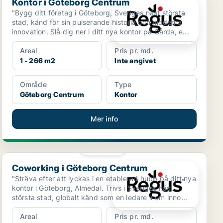
Kontor i Göteborg Centrum
"Bygg ditt företag i Göteborg, Sveriges näst största
stad, känd för sin pulserande historia och moderna
innovation. Slå dig ner i ditt nya kontor på Gårda, e...
Areal
Pris pr. md.
1 - 266 m2
Inte angivet
Område
Type
Göteborg Centrum
Kontor
Mer info
PLATINA
Coworking i Göteborg Centrum
Coworking i Göteborg Centrum
"Sträva efter att lyckas i en etablerad hubb på ditt nya
kontor i Göteborg, Almedal. Trivs i Sveriges näst
största stad, globalt känd som en ledare inom inno...
Areal
Pris pr. md.