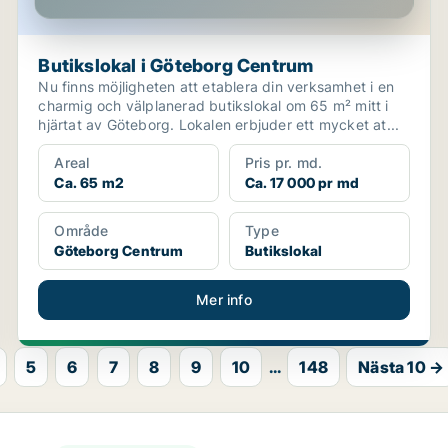
Butikslokal i Göteborg Centrum
Nu finns möjligheten att etablera din verksamhet i en
charmig och välplanerad butikslokal om 65 m² mitt i
hjärtat av Göteborg. Lokalen erbjuder ett mycket at...
Areal
Pris pr. md.
Ca. 65 m2
Ca. 17 000 pr md
Område
Type
Göteborg Centrum
Butikslokal
Mer info
5
6
7
8
9
10
...
148
Nästa 10 →