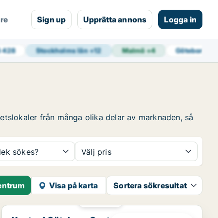
are
Sign up
Upprätta annons
Logga in
4 428
Stockholms län
+
12
Malmö
+
4
Göteborg
+
1
etslokaler från många olika delar av marknaden, så
rlek sökes?
Välj pris
Centrum
Visa på karta
Sortera sökresultat
PLATINA
Kontor i Göteborg Centrum