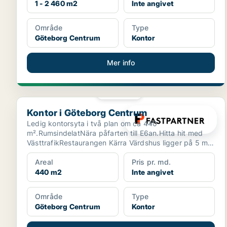
1 - 2 460 m2
Inte angivet
Område
Type
Göteborg Centrum
Kontor
Mer info
PLATINA
Kontor i Göteborg Centrum
Kontor i Göteborg Centrum
Ledig kontorsyta i två plan om ca 440
m².RumsindelatNära påfarten till E6an.Hitta hit med
VästtrafikRestaurangen Kärra Värdshus ligger på 5 min
gångavstånd.S...
Areal
Pris pr. md.
440 m2
Inte angivet
Område
Type
Göteborg Centrum
Kontor