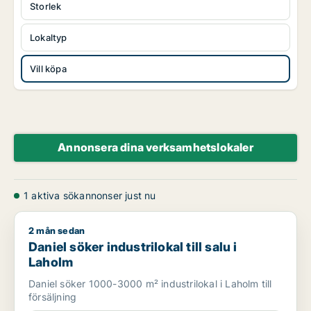
Storlek
Lokaltyp
Vill köpa
Annonsera dina verksamhetslokaler
1 aktiva sökannonser just nu
2 mån sedan
Daniel söker industrilokal till salu i Laholm
Daniel söker industrilokal till salu i
Laholm
Daniel söker 1000-3000 m² industrilokal i Laholm till
försäljning