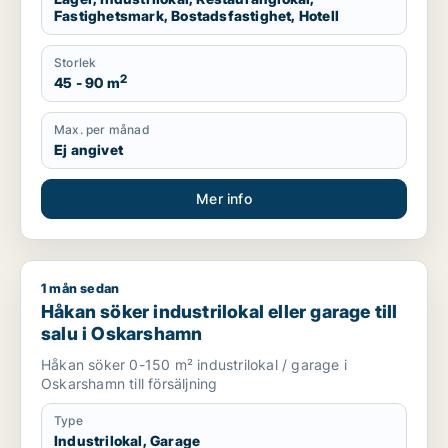
Fastighetsmark, Bostadsfastighet, Hotell
Storlek
2
45 - 90 m
Max. per månad
Ej angivet
Mer info
1 mån sedan
Håkan söker industrilokal eller garage till salu i Oskarshamn
Håkan söker industrilokal eller garage till
salu i Oskarshamn
Håkan söker 0-150 m² industrilokal / garage i
Oskarshamn till försäljning
Type
Industrilokal, Garage