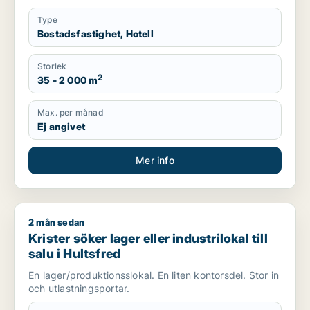
Type
Bostadsfastighet, Hotell
Storlek
2
35 - 2 000 m
Max. per månad
Ej angivet
Mer info
2 mån sedan
Krister söker lager eller industrilokal till salu i Hultsfred
Krister söker lager eller industrilokal till
salu i Hultsfred
En lager/produktionsslokal. En liten kontorsdel. Stor in
och utlastningsportar.