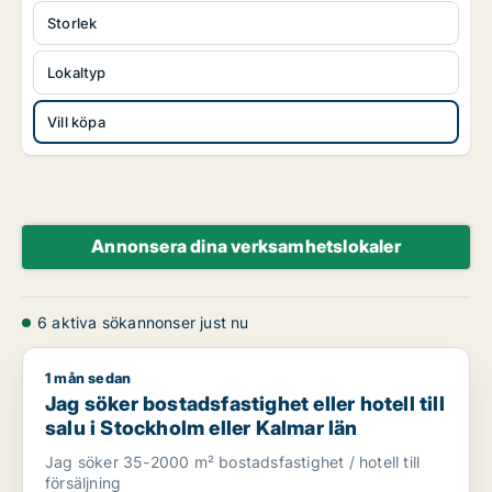
Storlek
Lokaltyp
Vill köpa
Annonsera dina verksamhetslokaler
6 aktiva sökannonser just nu
1 mån sedan
Jag söker bostadsfastighet eller hotell till salu i Stockholm e
Jag söker bostadsfastighet eller hotell till
salu i Stockholm eller Kalmar län
Jag söker 35-2000 m² bostadsfastighet / hotell till
försäljning