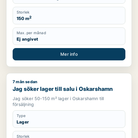
Storlek
2
150 m
Max. per månad
Ej angivet
Mer info
7 mån sedan
Jag söker lager till salu i Oskarshamn
Jag söker lager till salu i Oskarshamn
Jag söker 50-150 m² lager i Oskarshamn till
försäljning
Type
Lager
Storlek