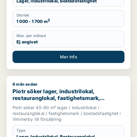
Lager, Industrilokal, Bostadsfastighet
Storlek
2
1 000 - 1 700 m
Max. per månad
Ej angivet
Mer info
6 mån sedan
Piotr söker lager, industrilokal, restauranglokal, fastighetsma
Piotr söker lager, industrilokal,
restauranglokal, fastighetsmark,
bostadsfastighet eller hotell till salu i
Piotr söker 45-90 m² lager / industrilokal /
Vimmerby
restauranglokal / fastighetsmark / bostadsfastighet i
Vimmerby till försäljning
Type
Lager, Industrilokal, Restauranglokal,