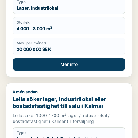
Type
Lager, Industrilokal
Storlek
2
4 000 - 8 000 m
Max. per månad
20 000 000 SEK
Mer info
6 mån sedan
Leila söker lager, industrilokal eller bostadsfastighet till salu
Leila söker lager, industrilokal eller
bostadsfastighet till salu i Kalmar
Leila söker 1000-1700 m² lager / industrilokal /
bostadsfastighet i Kalmar till försäljning
Type