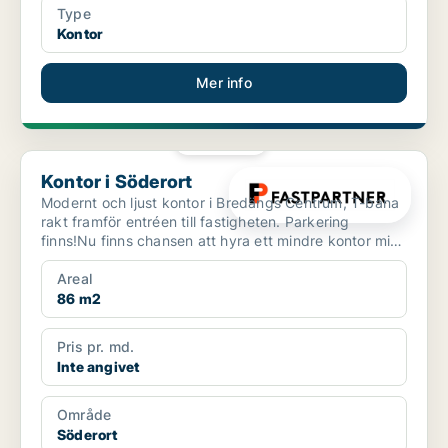
Type
Kontor
Mer info
PLATINA
Kontor i Söderort
Kontor i Söderort
Modernt och ljust kontor i Bredängs Centrum, T-bana
rakt framför entréen till fastigheten. Parkering
finns!Nu finns chansen att hyra ett mindre kontor mitt
i...
Areal
86 m2
Pris pr. md.
Inte angivet
Område
Söderort