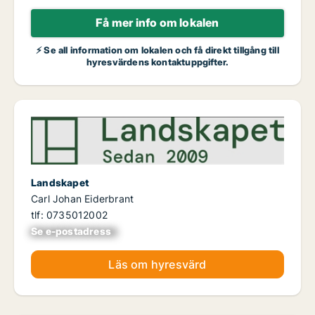
Få mer info om lokalen
⚡ Se all information om lokalen och få direkt tillgång till
hyresvärdens kontaktuppgifter.
Landskapet
Carl Johan Eiderbrant
tlf: 0735012002
Se e-postadress
xxxxxxxxxxxxxxx
Läs om hyresvärd