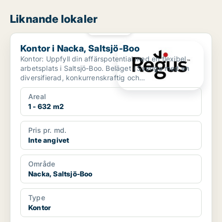
Liknande lokaler
PLATINA
Kontor i Nacka, Saltsjö-Boo
Kontor i Nacka, Saltsjö-Boo
Kontor: Uppfyll din affärspotential med en flexibel
arbetsplats i Saltsjö-Boo. Beläget i Sverige med en
diversifierad, konkurrenskraftig och
exportorienterad...
Areal
1 - 632 m2
Pris pr. md.
Inte angivet
Område
Nacka, Saltsjö-Boo
Type
Kontor