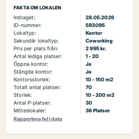
FAKTA OM LOKALEN
Indraget:
28.05.2026
ID-nummer:
593095
Lokaltyp:
Kontor
Sekundär lokaltyp:
Coworking
Pris per plats från:
2 995 kr.
Antal lediga platser:
1 - 20
Öppna kontor:
Ja
Stängda kontor:
Ja
Kontorsstorlek:
10 - 150 m2
Totalt antal platser:
70
Storlek:
10 - 200 m2
Antal P-platser:
30
Möteslokaler:
36 Platser
Rapportera fel i data