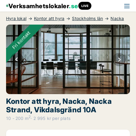
Verksamhetslokaler
.se
LIVE
Hyra lokal
Kontor att hyra
Stockholms län
Nacka
Fri kontakt
Kontor att hyra, Nacka, Nacka
Strand, Vikdalsgränd 10A
2
10 - 200 m
2 995 kr per plats