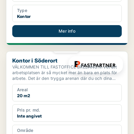
Type
Kontor
Mer info
PLATINA
Kontor i Söderort
Kontor i Söderort
VÄLKOMMEN TILL FASTOFFICE BREDÄNG!Vi vet att
arbetsplatsen är så mycket mer än bara en plats för
arbete. Det är den trygga arenan där du och dina
kollegor um...
Areal
20 m2
Pris pr. md.
Inte angivet
Område