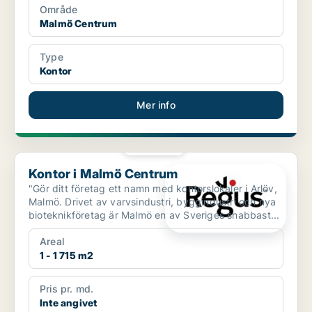
Område
Malmö Centrum
Type
Kontor
Mer info
PLATINA
Kontor i Malmö Centrum
Kontor i Malmö Centrum
"Gör ditt företag ett namn med kontorslokaler i Arlöv,
Malmö. Drivet av varvsindustri, byggindustri och nya
bioteknikföretag är Malmö en av Sveriges snabbast...
Areal
1 - 1 715 m2
Pris pr. md.
Inte angivet