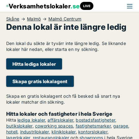
Verksamhetslokaler
.se
LIVE
Skåne
Malmö
Malmö Centrum
Denna lokal är inte längre ledig
Den lokal du sökte är tyvärr inte längre ledig. Se liknande
lokaler här nedan, eller starta en ny sökning.
Hitta lediga lokaler
Skapa gratis lokalagent
Skapa en gratis lokalagent och få besked så snart nya
lokaler matchar din sökning.
Hitta lokaler och fastigheter i hela Sverige
Hitta
lediga lokaler
,
affärslokaler
,
bostadsfastigheter
,
butikslokaler
,
coworking spaces
,
fastighetsmarker
,
garage
,
hotell
,
industrilokaler
,
kliniklokaler
,
kontorslokaler
,
lagerlokaler
,
restauranglokaler
och
showrooms
i hela Sverige