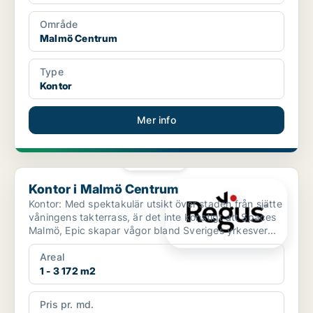
Område
Malmö Centrum
Type
Kontor
Mer info
PLATINA
Kontor i Malmö Centrum
Kontor i Malmö Centrum
Kontor: Med spektakulär utsikt över staden från sjätte
våningens takterrass, är det inte konstigt att Spaces
Malmö, Epic skapar vågor bland Sveriges yrkesver...
Areal
1 - 3 172 m2
Pris pr. md.