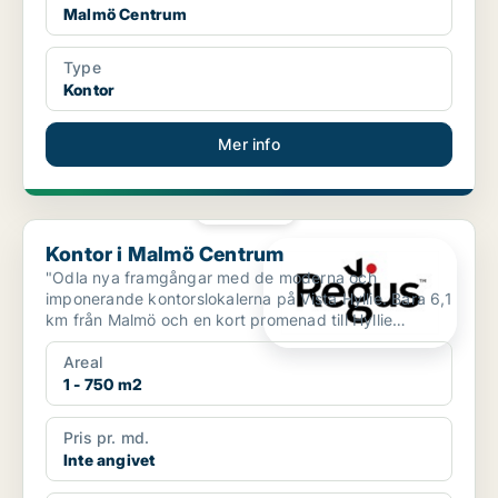
Malmö Centrum
Type
Kontor
Mer info
PLATINA
Kontor i Malmö Centrum
Kontor i Malmö Centrum
"Odla nya framgångar med de moderna och
imponerande kontorslokalerna på Vista Hyllie. Bara 6,1
km från Malmö och en kort promenad till Hyllie
tågstation, pla...
Areal
1 - 750 m2
Pris pr. md.
Inte angivet