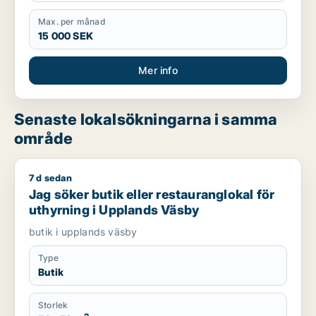
Max. per månad
15 000 SEK
Mer info
Senaste lokalsökningarna i samma
område
7 d sedan
Jag söker butik eller restauranglokal för uthyrning i Upplan
Jag söker butik eller restauranglokal för
uthyrning i Upplands Väsby
butik i upplands väsby
Type
Butik
Storlek