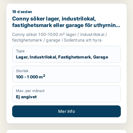
19 d sedan
Conny söker lager, industrilokal, fastighetsmark eller garage 
Conny söker lager, industrilokal,
fastighetsmark eller garage för uthyrning
i Sollentuna
Conny söker 100-1000 m² lager / industrilokal /
fastighetsmark / garage i Sollentuna att hyra
Type
Lager, Industrilokal, Fastighetsmark, Garage
Storlek
2
100 - 1 000 m
Max. per månad
Ej angivet
Mer info