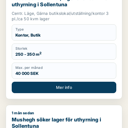
uthyrning i Sollentuna
Centr. Läge, Gärna butikslokal/utställning/kontor 3
pl./ca 50 kvm lager
Type
Kontor, Butik
Storlek
2
250 - 350 m
Max. per månad
40 000 SEK
Mer info
1 mån sedan
Mushegh söker lager för uthyrning i Sollentuna
Mushegh söker lager för uthyrning i
Sollentuna