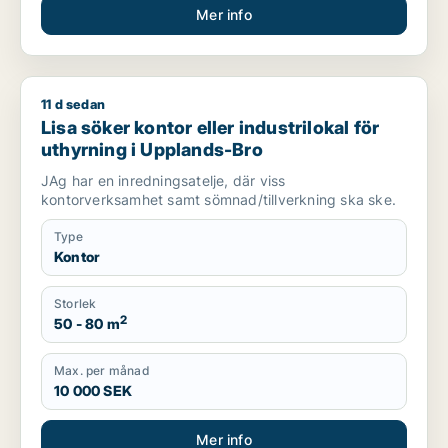
Mer info
11 d sedan
Lisa söker kontor eller industrilokal för uthyrning i Upplands
Lisa söker kontor eller industrilokal för
uthyrning i Upplands-Bro
JAg har en inredningsatelje, där viss
kontorverksamhet samt sömnad/tillverkning ska ske.
Type
Kontor
Storlek
2
50 - 80 m
Max. per månad
10 000 SEK
Mer info