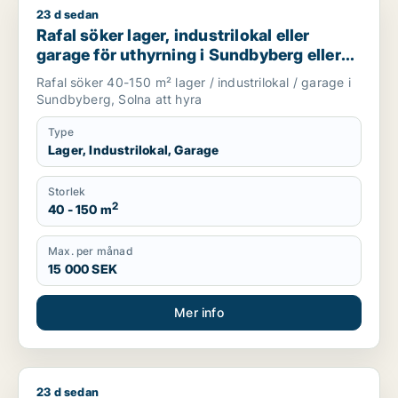
23 d sedan
Rafal söker lager, industrilokal eller garage för uthyrning i 
Rafal söker lager, industrilokal eller
garage för uthyrning i Sundbyberg eller
Solna
Rafal söker 40-150 m² lager / industrilokal / garage i
Sundbyberg, Solna att hyra
Type
Lager, Industrilokal, Garage
Storlek
2
40 - 150 m
Max. per månad
15 000 SEK
Mer info
23 d sedan
Negatu söker kontor eller showroom för uthyrning i Sundbyb