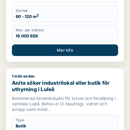
Storlek
2
90 - 120 m
Max. per månad
16 000 SEK
Mer info
1 mån sedan
Anita söker industrilokal eller butik för uthyrning i Luleå
Anita söker industrilokal eller butik för
uthyrning i Luleå
Kombinerad keramikstudio för kurser och försäljning i
centrala Luleå. Behov el (3-fasuttag), vatten och
avlopp samt minst...
Type
Butik