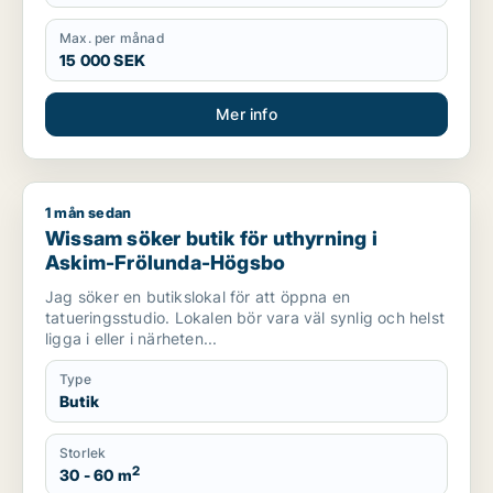
Max. per månad
15 000 SEK
Mer info
1 mån sedan
Wissam söker butik för uthyrning i Askim-Frölunda-Högsbo
Wissam söker butik för uthyrning i
Askim-Frölunda-Högsbo
Jag söker en butikslokal för att öppna en
tatueringsstudio. Lokalen bör vara väl synlig och helst
ligga i eller i närheten...
Type
Butik
Storlek
2
30 - 60 m