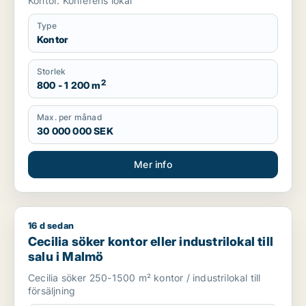
Kontor. Konferens lokal
Type
Kontor
Storlek
2
800 - 1 200 m
Max. per månad
30 000 000 SEK
Mer info
16 d sedan
Cecilia söker kontor eller industrilokal till salu i Malmö
Cecilia söker kontor eller industrilokal till
salu i Malmö
Cecilia söker 250-1500 m² kontor / industrilokal till
försäljning