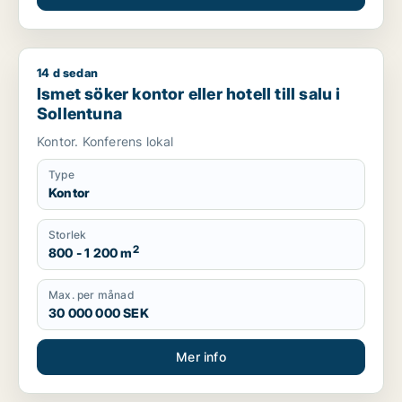
14 d sedan
Ismet söker kontor eller hotell till salu i Sollentuna
Ismet söker kontor eller hotell till salu i
Sollentuna
Kontor. Konferens lokal
Type
Kontor
Storlek
2
800 - 1 200 m
Max. per månad
30 000 000 SEK
Mer info