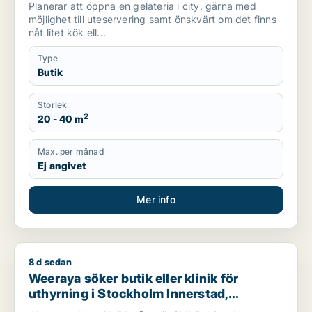
Planerar att öppna en gelateria i city, gärna med
möjlighet till uteservering samt önskvärt om det finns
nåt litet kök ell...
Type
Butik
Storlek
2
20 - 40 m
Max. per månad
Ej angivet
Mer info
8 d sedan
Weeraya söker butik eller klinik för uthyrning i Stockholm In
Weeraya söker butik eller klinik för
uthyrning i Stockholm Innerstad,
Kungsholmen eller Vasastan m.fl.