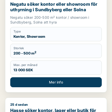
Negatu söker kontor eller showroom för
uthyrning i Sundbyberg eller Solna
Negatu söker 200-500 m² kontor / showroom i
Sundbyberg, Solna att hyra
Type
Kontor, Showroom
Storlek
2
200 - 500 m
Max. per månad
13 000 SEK
Mer info
25 d sedan
Hasse söker kontor, lager eller butik för uthyrning i Sollentu
Hasse söker kontor, lager eller butik för