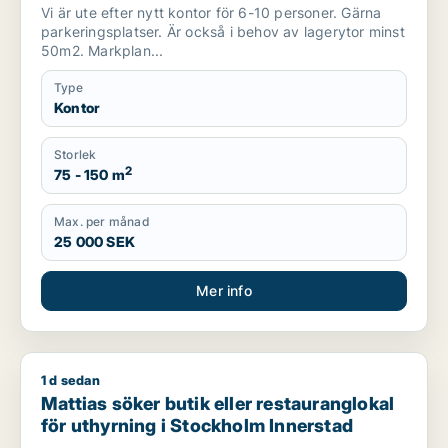
Vi är ute efter nytt kontor för 6-10 personer. Gärna
parkeringsplatser. Är också i behov av lagerytor minst
50m2. Markplan...
Type
Kontor
Storlek
2
75 - 150 m
Max. per månad
25 000 SEK
Mer info
1 d sedan
Mattias söker butik eller restauranglokal för uthyrning i Sto
Mattias söker butik eller restauranglokal
för uthyrning i Stockholm Innerstad