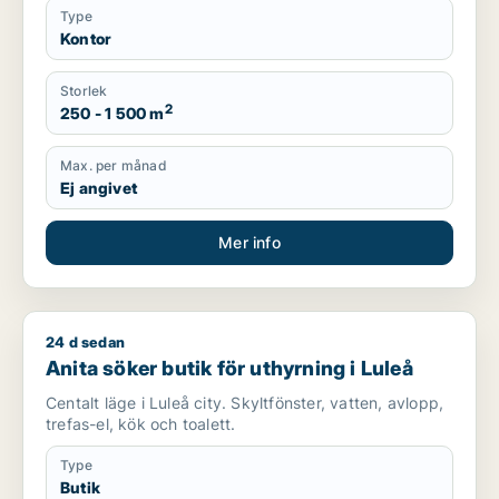
Type
Kontor
Storlek
2
250 - 1 500 m
Max. per månad
Ej angivet
Mer info
24 d sedan
Anita söker butik för uthyrning i Luleå
Anita söker butik för uthyrning i Luleå
Centalt läge i Luleå city. Skyltfönster, vatten, avlopp,
trefas-el, kök och toalett.
Type
Butik