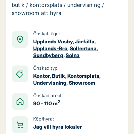
butik / kontorsplats / undervisning /
showroom att hyra
Önskat läge:
Upplands Väsby
,
Järfälla
,
Upplands-Bro
,
Sollentuna
,
Sundbyberg
,
Solna
Önskad typ:
Kontor
,
Butik
,
Kontorsplats
,
Undervisning
,
Showroom
Önskad areal:
2
90 - 110 m
Köp/hyra:
Jag vill hyra lokaler