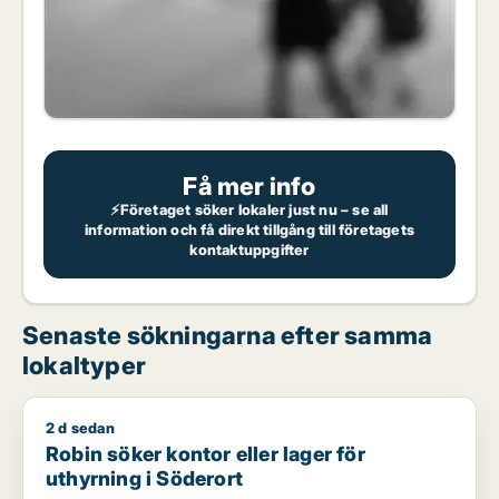
Få mer info
⚡Företaget söker lokaler just nu – se all
information och få direkt tillgång till företagets
kontaktuppgifter
Senaste sökningarna efter samma
lokaltyper
2 d sedan
Robin söker kontor eller lager för uthyrning i Söderort
Robin söker kontor eller lager för
uthyrning i Söderort