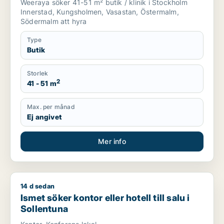
Weeraya söker 41-51 m² butik / klinik i Stockholm
Innerstad, Kungsholmen, Vasastan, Östermalm,
Södermalm att hyra
Type
Butik
Storlek
2
41 - 51 m
Max. per månad
Ej angivet
Mer info
14 d sedan
Ismet söker kontor eller hotell till salu i Sollentuna
Ismet söker kontor eller hotell till salu i
Sollentuna