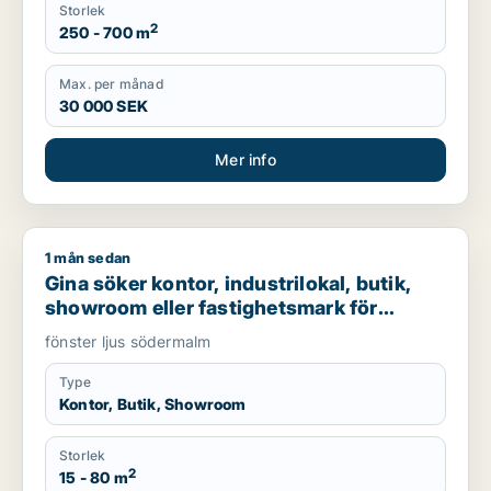
Storlek
2
250 - 700 m
Max. per månad
30 000 SEK
Mer info
1 mån sedan
Gina söker kontor, industrilokal, butik, showroom eller fast
Gina söker kontor, industrilokal, butik,
showroom eller fastighetsmark för
uthyrning i Södermalm
fönster ljus södermalm
Type
Kontor, Butik, Showroom
Storlek
2
15 - 80 m