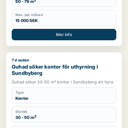
2
50 - 79 m
Max. per månad
15 000 SEK
Mer info
7 d sedan
Guhad söker kontor för uthyrning i Sundbyberg
Guhad söker kontor för uthyrning i
Sundbyberg
Guhad söker 30-50 m² kontor i Sundbyberg att hyra
Type
Kontor
Storlek
2
30 - 50 m