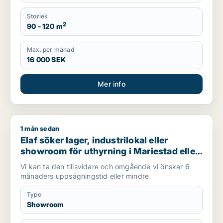
Storlek
2
90 - 120 m
Max. per månad
16 000 SEK
Mer info
1 mån sedan
Elaf söker lager, industrilokal eller showroom för uthyrning i
Elaf söker lager, industrilokal eller
showroom för uthyrning i Mariestad eller
Göteborg
Vi kan ta den tillsvidare och omgående vi önskar 6
månaders uppsägningstid eller mindre
Type
Showroom