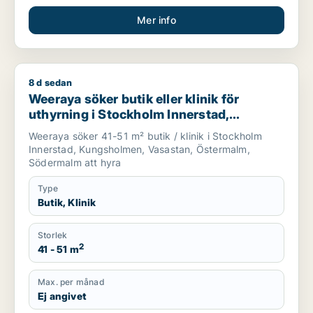
Mer info
8 d sedan
Weeraya söker butik eller klinik för uthyrning i Stockholm In
Weeraya söker butik eller klinik för
uthyrning i Stockholm Innerstad,
Kungsholmen eller Vasastan m.fl.
Weeraya söker 41-51 m² butik / klinik i Stockholm
Innerstad, Kungsholmen, Vasastan, Östermalm,
Södermalm att hyra
Type
Butik, Klinik
Storlek
2
41 - 51 m
Max. per månad
Ej angivet