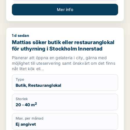
Mer info
1 d sedan
Mattias söker butik eller restauranglokal för uthyrning i Sto
Mattias söker butik eller restauranglokal
för uthyrning i Stockholm Innerstad
Planerar att öppna en gelateria i city, gärna med
möjlighet till uteservering samt önskvärt om det finns
nåt litet kök ell...
Type
Butik, Restauranglokal
Storlek
2
20 - 40 m
Max. per månad
Ej angivet