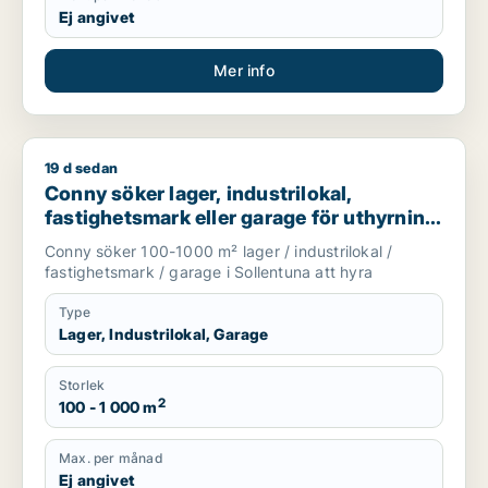
Ej angivet
Mer info
19 d sedan
Conny söker lager, industrilokal, fastighetsmark eller garage 
Conny söker lager, industrilokal,
fastighetsmark eller garage för uthyrning
i Sollentuna
Conny söker 100-1000 m² lager / industrilokal /
fastighetsmark / garage i Sollentuna att hyra
Type
Lager, Industrilokal, Garage
Storlek
2
100 - 1 000 m
Max. per månad
Ej angivet