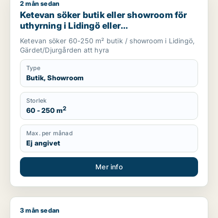
2 mån sedan
Ketevan söker butik eller showroom för uthyrning i Lidingö e
Ketevan söker butik eller showroom för
uthyrning i Lidingö eller
Gärdet/Djurgården
Ketevan söker 60-250 m² butik / showroom i Lidingö,
Gärdet/Djurgården att hyra
Type
Butik, Showroom
Storlek
2
60 - 250 m
Max. per månad
Ej angivet
Mer info
3 mån sedan
Martin söker restauranglokal till salu i Stockholm Innerstad