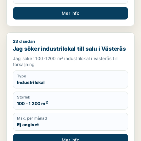
Mer info
23 d sedan
Jag söker industrilokal till salu i Västerås
Jag söker industrilokal till salu i Västerås
Jag söker 100-1200 m² industrilokal i Västerås till
försäljning
Type
Industrilokal
Storlek
2
100 - 1 200 m
Max. per månad
Ej angivet
Mer info