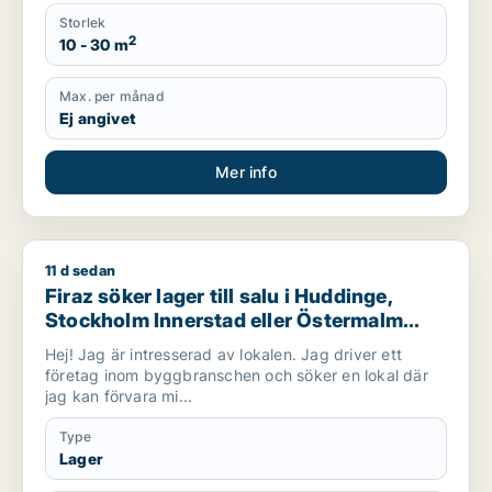
Storlek
2
10 - 30 m
Max. per månad
Ej angivet
Mer info
11 d sedan
Firaz söker lager till salu i Huddinge, Stockholm Innerstad el
Firaz söker lager till salu i Huddinge,
Stockholm Innerstad eller Östermalm
m.fl.
Hej! Jag är intresserad av lokalen. Jag driver ett
företag inom byggbranschen och söker en lokal där
jag kan förvara mi...
Type
Lager