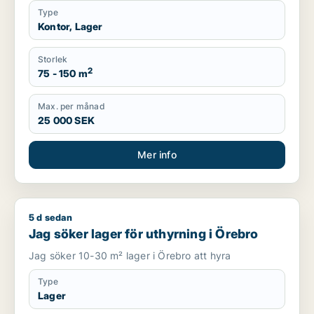
Type
Kontor, Lager
Storlek
2
75 - 150 m
Max. per månad
25 000 SEK
Mer info
5 d sedan
Jag söker lager för uthyrning i Örebro
Jag söker lager för uthyrning i Örebro
Jag söker 10-30 m² lager i Örebro att hyra
Type
Lager