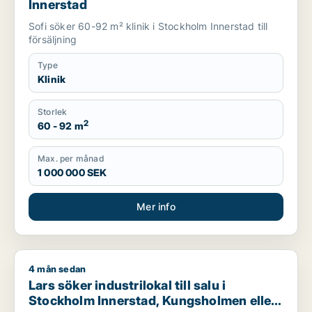
Innerstad
Sofi söker 60-92 m² klinik i Stockholm Innerstad till
försäljning
Type
Klinik
Storlek
2
60 - 92 m
Max. per månad
1 000 000 SEK
Mer info
4 mån sedan
Lars söker industrilokal till salu i Stockholm Innerstad, Kung
Lars söker industrilokal till salu i
Stockholm Innerstad, Kungsholmen eller