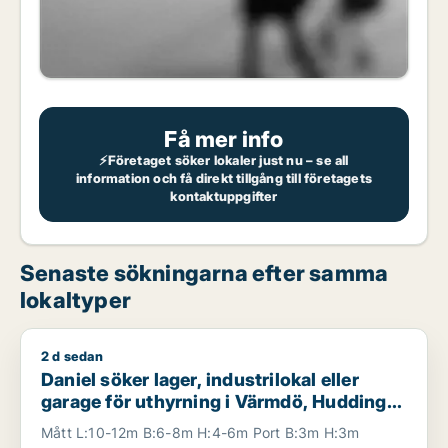
Få mer info
⚡Företaget söker lokaler just nu – se all
information och få direkt tillgång till företagets
kontaktuppgifter
Senaste sökningarna efter samma
lokaltyper
2 d sedan
Daniel söker lager, industrilokal eller garage för uthyrning i
Daniel söker lager, industrilokal eller
garage för uthyrning i Värmdö, Huddinge
eller Botkyrka m.fl.
Mått L:10-12m B:6-8m H:4-6m Port B:3m H:3m