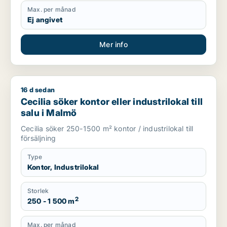
Max. per månad
Ej angivet
Mer info
16 d sedan
Cecilia söker kontor eller industrilokal till salu i Malmö
Cecilia söker kontor eller industrilokal till
salu i Malmö
Cecilia söker 250-1500 m² kontor / industrilokal till
försäljning
Type
Kontor, Industrilokal
Storlek
2
250 - 1 500 m
Max. per månad