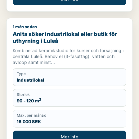
1 mån sedan
Anita söker industrilokal eller butik för uthyrning i Luleå
Anita söker industrilokal eller butik för
uthyrning i Luleå
Kombinerad keramikstudio för kurser och försäljning i
centrala Luleå. Behov el (3-fasuttag), vatten och
avlopp samt minst...
Type
Industrilokal
Storlek
2
90 - 120 m
Max. per månad
16 000 SEK
Mer info