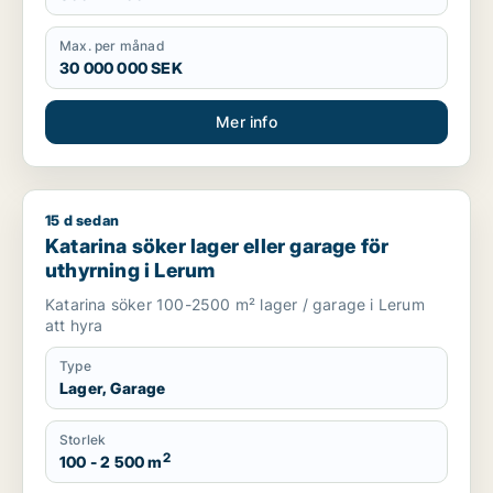
Max. per månad
30 000 000 SEK
Mer info
15 d sedan
Katarina söker lager eller garage för uthyrning i Lerum
Katarina söker lager eller garage för
uthyrning i Lerum
Katarina söker 100-2500 m² lager / garage i Lerum
att hyra
Type
Lager, Garage
Storlek
2
100 - 2 500 m