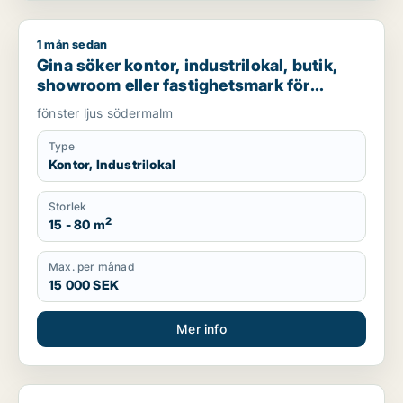
1 mån sedan
Gina söker kontor, industrilokal, butik, showroom eller fast
Gina söker kontor, industrilokal, butik,
showroom eller fastighetsmark för
uthyrning i Södermalm
fönster ljus södermalm
Type
Kontor, Industrilokal
Storlek
2
15 - 80 m
Max. per månad
15 000 SEK
Mer info