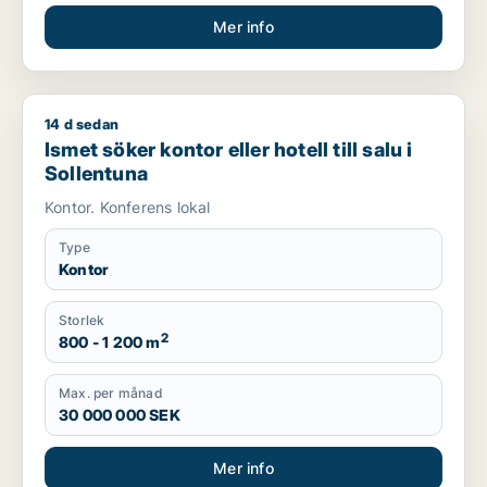
Mer info
14 d sedan
Ismet söker kontor eller hotell till salu i Sollentuna
Ismet söker kontor eller hotell till salu i
Sollentuna
Kontor. Konferens lokal
Type
Kontor
Storlek
2
800 - 1 200 m
Max. per månad
30 000 000 SEK
Mer info