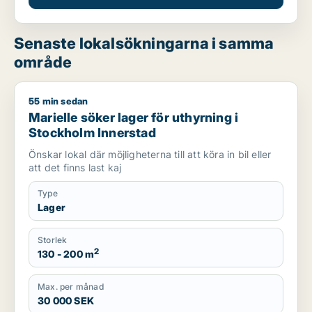
Senaste lokalsökningarna i samma
område
55 min sedan
Marielle söker lager för uthyrning i Stockholm Innerstad
Marielle söker lager för uthyrning i
Stockholm Innerstad
Önskar lokal där möjligheterna till att köra in bil eller
att det finns last kaj
Type
Lager
Storlek
2
130 - 200 m
Max. per månad
30 000 SEK