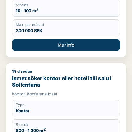
Storlek
2
10 - 100 m
Max. per månad
300 000 SEK
Mer info
14 d sedan
Ismet söker kontor eller hotell till salu i Sollentuna
Ismet söker kontor eller hotell till salu i
Sollentuna
Kontor. Konferens lokal
Type
Kontor
Storlek
2
800 - 1 200 m