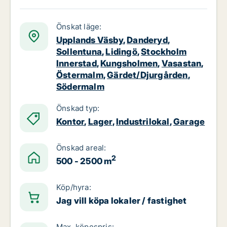
Önskat läge:
Upplands Väsby
,
Danderyd
,
Sollentuna
,
Lidingö
,
Stockholm
Innerstad
,
Kungsholmen
,
Vasastan
,
Östermalm
,
Gärdet/Djurgården
,
Södermalm
Önskad typ:
Kontor
,
Lager
,
Industrilokal
,
Garage
Önskad areal:
2
500 - 2500 m
Köp/hyra:
Jag vill köpa lokaler / fastighet
Max. köpespris: