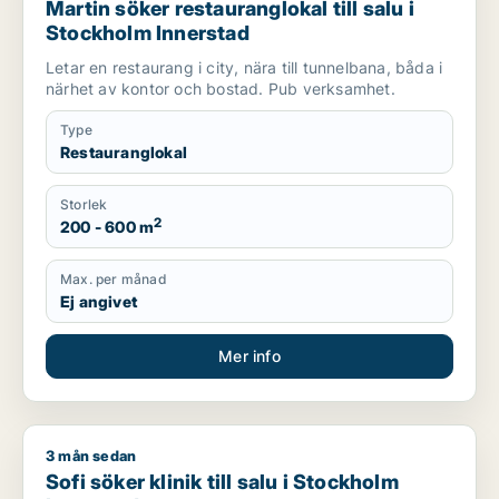
Martin söker restauranglokal till salu i
Stockholm Innerstad
Letar en restaurang i city, nära till tunnelbana, båda i
närhet av kontor och bostad. Pub verksamhet.
Type
Restauranglokal
Storlek
2
200 - 600 m
Max. per månad
Ej angivet
Mer info
3 mån sedan
Sofi söker klinik till salu i Stockholm Innerstad
Sofi söker klinik till salu i Stockholm