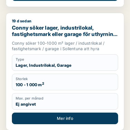
19 d sedan
Conny söker lager, industrilokal, fastighetsmark eller garage 
Conny söker lager, industrilokal,
fastighetsmark eller garage för uthyrning
i Sollentuna
Conny söker 100-1000 m² lager / industrilokal /
fastighetsmark / garage i Sollentuna att hyra
Type
Lager, Industrilokal, Garage
Storlek
2
100 - 1 000 m
Max. per månad
Ej angivet
Mer info