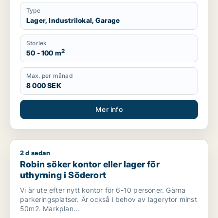
Type
Lager, Industrilokal, Garage
Storlek
2
50 - 100 m
Max. per månad
8 000 SEK
Mer info
2 d sedan
Robin söker kontor eller lager för uthyrning i Söderort
Robin söker kontor eller lager för
uthyrning i Söderort
Vi är ute efter nytt kontor för 6-10 personer. Gärna
parkeringsplatser. Är också i behov av lagerytor minst
50m2. Markplan...