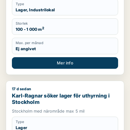
Type
Lager, Industrilokal
Storlek
2
100 - 1 000 m
Max. per månad
Ej angivet
Mer info
17 d sedan
Karl-Ragnar söker lager för uthyrning i Stockholm
Karl-Ragnar söker lager för uthyrning i
Stockholm
Stockholm med närområde max 5 mil
Type
Lager