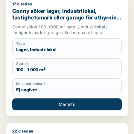
17 d sedan
Conny söker lager, industrilokal, fastighetsmark eller garage 
Conny söker lager, industrilokal,
fastighetsmark eller garage för uthyrning
i Sollentuna
Conny söker 100-1000 m² lager / industrilokal /
fastighetsmark / garage i Sollentuna att hyra
Type
Lager, Industrilokal
Storlek
2
100 - 1 000 m
Max. per månad
Ej angivet
Mer info
22 d sedan
Jag söker industrilokal till salu i Västerås