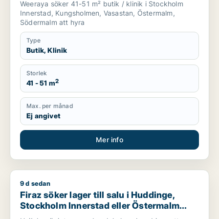
Weeraya söker 41-51 m² butik / klinik i Stockholm
Innerstad, Kungsholmen, Vasastan, Östermalm,
Södermalm att hyra
Type
Butik, Klinik
Storlek
2
41 - 51 m
Max. per månad
Ej angivet
Mer info
9 d sedan
Firaz söker lager till salu i Huddinge, Stockholm Innerstad el
Firaz söker lager till salu i Huddinge,
Stockholm Innerstad eller Östermalm
m.fl.