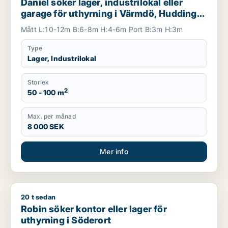
Daniel söker lager, industrilokal eller
garage för uthyrning i Värmdö, Huddinge
eller Botkyrka m.fl.
Mått L:10-12m B:6-8m H:4-6m Port B:3m H:3m
Type
Lager, Industrilokal
Storlek
2
50 - 100 m
Max. per månad
8 000 SEK
Mer info
20 t sedan
Robin söker kontor eller lager för uthyrning i Söderort
Robin söker kontor eller lager för
uthyrning i Söderort