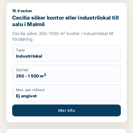
15 d sedan
Cecilia söker kontor eller industrilokal till salu i Malmö
Cecilia söker kontor eller industrilokal till
salu i Malmö
Cecilia söker 250-1500 m² kontor / industrilokal till
försäljning
Type
Industrilokal
Storlek
2
250 - 1 500 m
Max. per månad
Ej angivet
Mer info