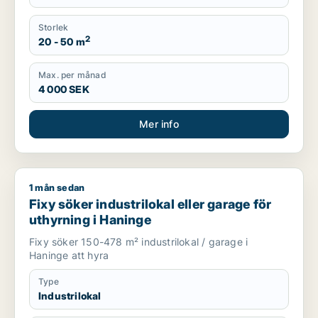
Storlek
2
20 - 50 m
Max. per månad
4 000 SEK
Mer info
1 mån sedan
Fixy söker industrilokal eller garage för uthyrning i Haninge
Fixy söker industrilokal eller garage för
uthyrning i Haninge
Fixy söker 150-478 m² industrilokal / garage i
Haninge att hyra
Type
Industrilokal