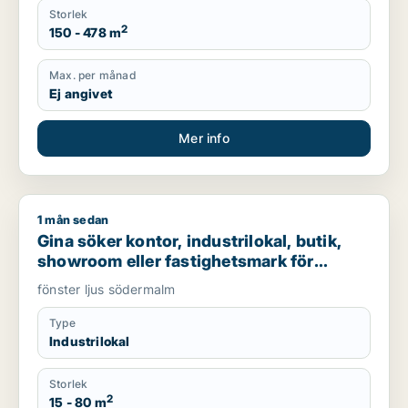
Storlek
2
150 - 478 m
Max. per månad
Ej angivet
Mer info
1 mån sedan
Gina söker kontor, industrilokal, butik, showroom eller fast
Gina söker kontor, industrilokal, butik,
showroom eller fastighetsmark för
uthyrning i Södermalm
fönster ljus södermalm
Type
Industrilokal
Storlek
2
15 - 80 m