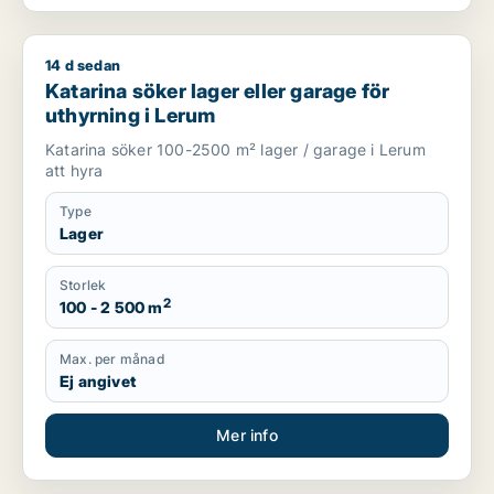
14 d sedan
Katarina söker lager eller garage för uthyrning i Lerum
Katarina söker lager eller garage för
uthyrning i Lerum
Katarina söker 100-2500 m² lager / garage i Lerum
att hyra
Type
Lager
Storlek
2
100 - 2 500 m
Max. per månad
Ej angivet
Mer info