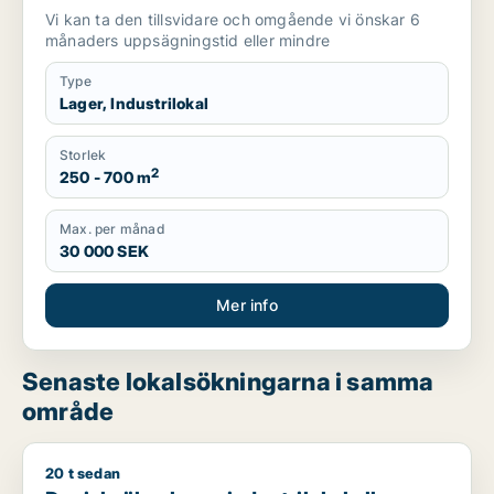
Göteborg
Vi kan ta den tillsvidare och omgående vi önskar 6
månaders uppsägningstid eller mindre
Type
Lager, Industrilokal
Storlek
2
250 - 700 m
Max. per månad
30 000 SEK
Mer info
Senaste lokalsökningarna i samma
område
20 t sedan
Daniel söker lager, industrilokal eller garage för uthyrning i