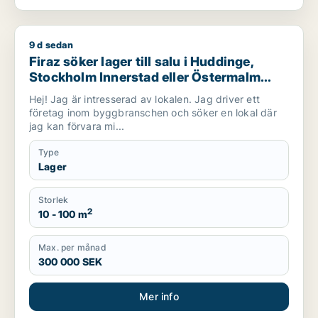
9 d sedan
Firaz söker lager till salu i Huddinge, Stockholm Innerstad el
Firaz söker lager till salu i Huddinge,
Stockholm Innerstad eller Östermalm
m.fl.
Hej! Jag är intresserad av lokalen. Jag driver ett
företag inom byggbranschen och söker en lokal där
jag kan förvara mi...
Type
Lager
Storlek
2
10 - 100 m
Max. per månad
300 000 SEK
Mer info