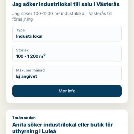
Jag söker industrilokal till salu i Västerås
Jag söker 100-1200 m² industrilokal i Västerås till
försäljning
Type
Industrilokal
Storlek
2
100 - 1 200 m
Max. per månad
Ej angivet
Mer info
1 mån sedan
Anita söker industrilokal eller butik för uthyrning i Luleå
Anita söker industrilokal eller butik för
uthyrning i Luleå