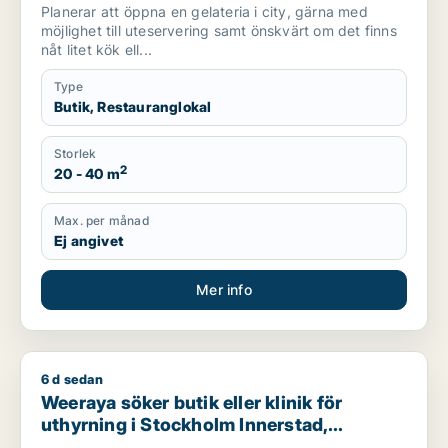
Planerar att öppna en gelateria i city, gärna med
möjlighet till uteservering samt önskvärt om det finns
nåt litet kök ell...
Type
Butik, Restauranglokal
Storlek
2
20 - 40 m
Max. per månad
Ej angivet
Mer info
6 d sedan
Weeraya söker butik eller klinik för uthyrning i Stockholm In
Weeraya söker butik eller klinik för
uthyrning i Stockholm Innerstad,
Kungsholmen eller Vasastan m.fl.