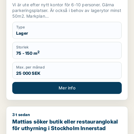
Vi är ute efter nytt kontor för 6-10 personer. Gärna
parkeringsplatser. Är också i behov av lagerytor minst
50m2. Markplan...
Type
Lager
Storlek
2
75 - 150 m
Max. per månad
25 000 SEK
Mer info
3 t sedan
Mattias söker butik eller restauranglokal för uthyrning i Sto
Mattias söker butik eller restauranglokal
för uthyrning i Stockholm Innerstad