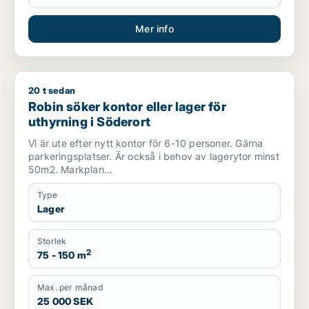
Mer info
20 t sedan
Robin söker kontor eller lager för uthyrning i Söderort
Robin söker kontor eller lager för
uthyrning i Söderort
Vi är ute efter nytt kontor för 6-10 personer. Gärna
parkeringsplatser. Är också i behov av lagerytor minst
50m2. Markplan...
Type
Lager
Storlek
2
75 - 150 m
Max. per månad
25 000 SEK