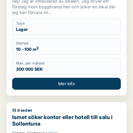
Hej! Jag är intresserad av lokalen. Jag driver ett
företag inom byggbranschen och söker en lokal där
jag kan förvara mi...
Type
Lager
Storlek
2
10 - 100 m
Max. per månad
300 000 SEK
Mer info
13 d sedan
Ismet söker kontor eller hotell till salu i Sollentuna
Ismet söker kontor eller hotell till salu i
Sollentuna
Kontor. Konferens lokal