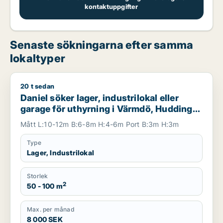
kontaktuppgifter
Senaste sökningarna efter samma
lokaltyper
20 t sedan
Daniel söker lager, industrilokal eller garage för uthyrning i
Daniel söker lager, industrilokal eller
garage för uthyrning i Värmdö, Huddinge
eller Botkyrka m.fl.
Mått L:10-12m B:6-8m H:4-6m Port B:3m H:3m
Type
Lager, Industrilokal
Storlek
2
50 - 100 m
Max. per månad
8 000 SEK