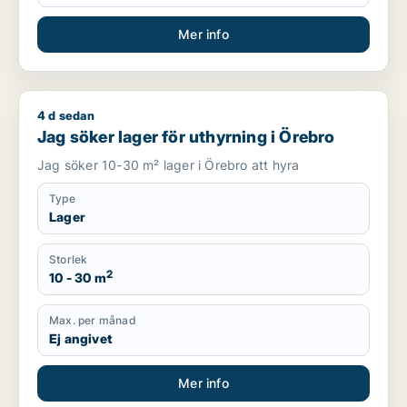
Mer info
4 d sedan
Jag söker lager för uthyrning i Örebro
Jag söker lager för uthyrning i Örebro
Jag söker 10-30 m² lager i Örebro att hyra
Type
Lager
Storlek
2
10 - 30 m
Max. per månad
Ej angivet
Mer info