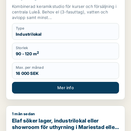
Kombinerad keramikstudio för kurser och försäljning i
centrala Luleå. Behov el (3-fasuttag), vatten och
avlopp samt minst...
Type
Industrilokal
Storlek
2
90 - 120 m
Max. per månad
16 000 SEK
Mer info
1 mån sedan
Elaf söker lager, industrilokal eller showroom för uthyrning i
Elaf söker lager, industrilokal eller
showroom för uthyrning i Mariestad eller