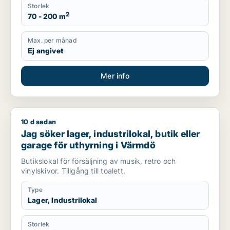
Storlek
2
70 - 200 m
Max. per månad
Ej angivet
Mer info
10 d sedan
Jag söker lager, industrilokal, butik eller garage för uthyrni
Jag söker lager, industrilokal, butik eller
garage för uthyrning i Värmdö
Butikslokal för försäljning av musik, retro och
vinylskivor. Tillgång till toalett.
Type
Lager, Industrilokal
Storlek