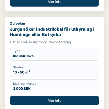
Mer info
2 d sedan
Jurga söker industrilokal för uthyrning i Huddinge eller Botk
Jurga söker industrilokal för uthyrning i
Huddinge eller Botkyrka
Det är små fest/bröllop dekor företag
Type
Industrilokal
Storlek
2
10 - 50 m
Max. per månad
3 000 SEK
Mer info