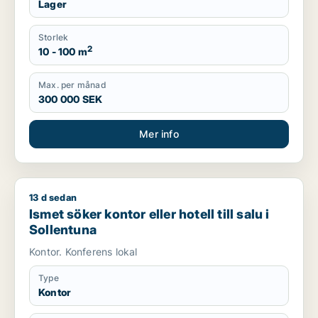
Lager
Storlek
2
10 - 100 m
Max. per månad
300 000 SEK
Mer info
13 d sedan
Ismet söker kontor eller hotell till salu i Sollentuna
Ismet söker kontor eller hotell till salu i
Sollentuna
Kontor. Konferens lokal
Type
Kontor