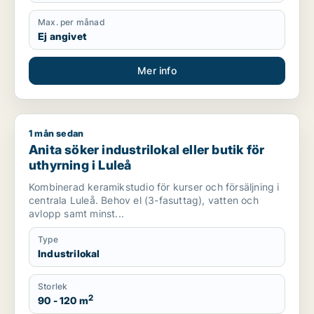
Max. per månad
Ej angivet
Mer info
1 mån sedan
Anita söker industrilokal eller butik för uthyrning i Luleå
Anita söker industrilokal eller butik för
uthyrning i Luleå
Kombinerad keramikstudio för kurser och försäljning i
centrala Luleå. Behov el (3-fasuttag), vatten och
avlopp samt minst...
Type
Industrilokal
Storlek
2
90 - 120 m