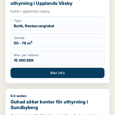
uthyrning i Upplands Väsby
butik i upplands väsby
Type
Butik, Restauranglokal
Storlek
2
50 - 79 m
Max. per månad
15 000 SEK
Mer info
6 d sedan
Guhad söker kontor för uthyrning i Sundbyberg
Guhad söker kontor för uthyrning i
Sundbyberg