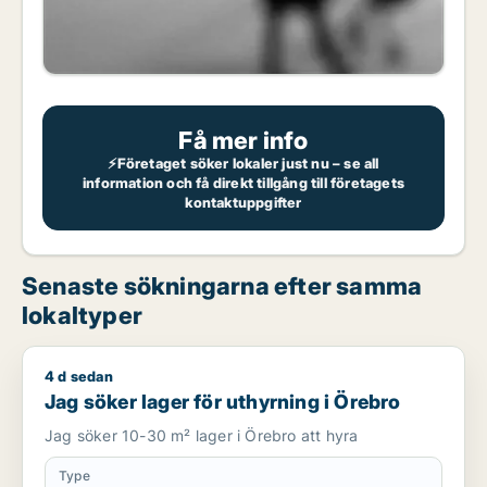
Få mer info
⚡Företaget söker lokaler just nu – se all
information och få direkt tillgång till företagets
kontaktuppgifter
Senaste sökningarna efter samma
lokaltyper
4 d sedan
Jag söker lager för uthyrning i Örebro
Jag söker lager för uthyrning i Örebro
Jag söker 10-30 m² lager i Örebro att hyra
Type