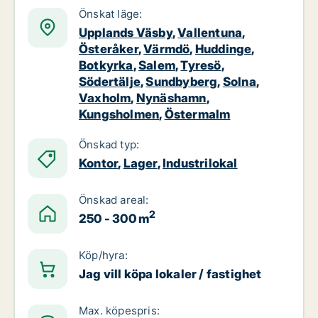
Önskat läge:
Upplands Väsby
,
Vallentuna
,
Österåker
,
Värmdö
,
Huddinge
,
Botkyrka
,
Salem
,
Tyresö
,
Södertälje
,
Sundbyberg
,
Solna
,
Vaxholm
,
Nynäshamn
,
Kungsholmen
,
Östermalm
Önskad typ:
Kontor
,
Lager
,
Industrilokal
Önskad areal:
2
250 - 300 m
Köp/hyra:
Jag vill köpa lokaler / fastighet
Max. köpespris: