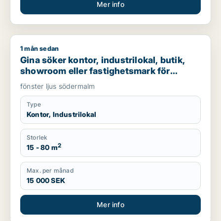
Mer info
1 mån sedan
Gina söker kontor, industrilokal, butik, showroom eller fast
Gina söker kontor, industrilokal, butik,
showroom eller fastighetsmark för
uthyrning i Södermalm
fönster ljus södermalm
Type
Kontor, Industrilokal
Storlek
2
15 - 80 m
Max. per månad
15 000 SEK
Mer info