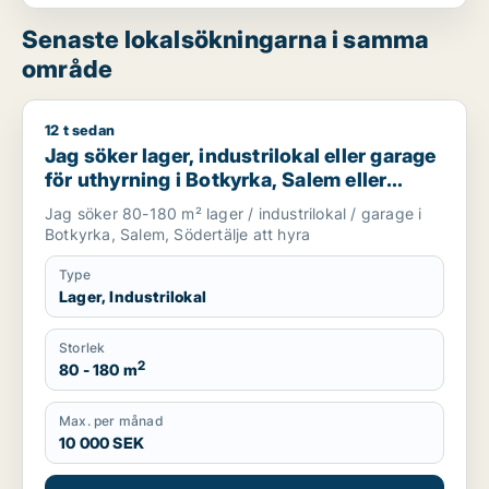
Senaste lokalsökningarna i samma
område
12 t sedan
Jag söker lager, industrilokal eller garage för uthyrning i Bo
Jag söker lager, industrilokal eller garage
för uthyrning i Botkyrka, Salem eller
Södertälje
Jag söker 80-180 m² lager / industrilokal / garage i
Botkyrka, Salem, Södertälje att hyra
Type
Lager, Industrilokal
Storlek
2
80 - 180 m
Max. per månad
10 000 SEK