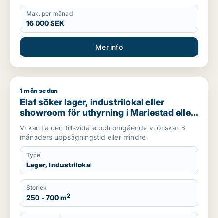
Max. per månad
16 000 SEK
Mer info
1 mån sedan
Elaf söker lager, industrilokal eller showroom för uthyrning i
Elaf söker lager, industrilokal eller
showroom för uthyrning i Mariestad eller
Göteborg
Vi kan ta den tillsvidare och omgående vi önskar 6
månaders uppsägningstid eller mindre
Type
Lager, Industrilokal
Storlek
2
250 - 700 m