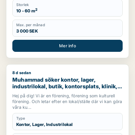
Storlek
2
10 - 60 m
Max. per månad
3 000 SEK
Mer info
8 d sedan
Muhammad söker kontor, lager, industrilokal, butik, kontorspla
Muhammad söker kontor, lager,
industrilokal, butik, kontorsplats, klinik,
restauranglokal, virtuellt kontor,
Hej på dig! Vi är en förening, förening som kulturell
undervisning eller showroom för
förening. Och letar efter en lokal/ställe där vi kan göra
uthyrning i Botkyrka eller Södertälje
våra ku...
Type
Kontor, Lager, Industrilokal