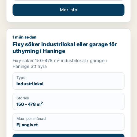
Mer info
1 mån sedan
Fixy söker industrilokal eller garage för uthyrning i Haninge
Fixy söker industrilokal eller garage för
uthyrning i Haninge
Fixy söker 150-478 m² industrilokal / garage i
Haninge att hyra
Type
Industrilokal
Storlek
2
150 - 478 m
Max. per månad
Ej angivet