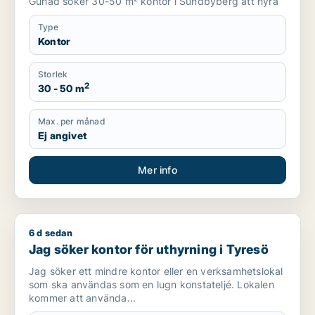
Guhad söker 30-50 m² kontor i Sundbyberg att hyra
Type
Kontor
Storlek
2
30 - 50 m
Max. per månad
Ej angivet
Mer info
6 d sedan
Jag söker kontor för uthyrning i Tyresö
Jag söker kontor för uthyrning i Tyresö
Jag söker ett mindre kontor eller en verksamhetslokal
som ska användas som en lugn konstateljé. Lokalen
kommer att använda...