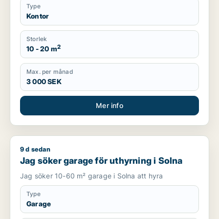
Type
Kontor
Storlek
2
10 - 20 m
Max. per månad
3 000 SEK
Mer info
9 d sedan
Jag söker garage för uthyrning i Solna
Jag söker garage för uthyrning i Solna
Jag söker 10-60 m² garage i Solna att hyra
Type
Garage