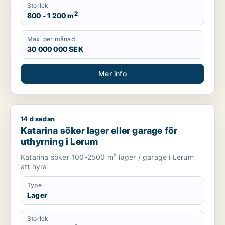
Storlek
2
800 - 1 200 m
Max. per månad
30 000 000 SEK
Mer info
14 d sedan
Katarina söker lager eller garage för uthyrning i Lerum
Katarina söker lager eller garage för
uthyrning i Lerum
Katarina söker 100-2500 m² lager / garage i Lerum
att hyra
Type
Lager
Storlek