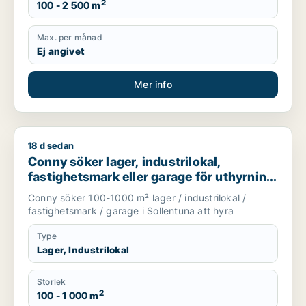
2
100 - 2 500 m
Max. per månad
Ej angivet
Mer info
18 d sedan
Conny söker lager, industrilokal, fastighetsmark eller garage 
Conny söker lager, industrilokal,
fastighetsmark eller garage för uthyrning
i Sollentuna
Conny söker 100-1000 m² lager / industrilokal /
fastighetsmark / garage i Sollentuna att hyra
Type
Lager, Industrilokal
Storlek
2
100 - 1 000 m