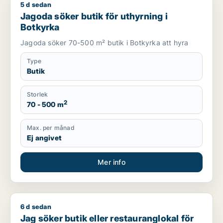
5 d sedan
Jagoda söker butik för uthyrning i Botkyrka
Jagoda söker butik för uthyrning i
Botkyrka
Jagoda söker 70-500 m² butik i Botkyrka att hyra
Type
Butik
Storlek
2
70 - 500 m
Max. per månad
Ej angivet
Mer info
6 d sedan
Jag söker butik eller restauranglokal för uthyrning i Upplan
Jag söker butik eller restauranglokal för