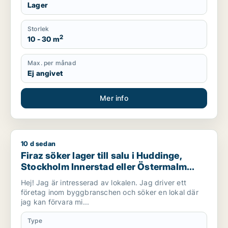
Lager
Storlek
2
10 - 30 m
Max. per månad
Ej angivet
Mer info
10 d sedan
Firaz söker lager till salu i Huddinge, Stockholm Innerstad el
Firaz söker lager till salu i Huddinge,
Stockholm Innerstad eller Östermalm
m.fl.
Hej! Jag är intresserad av lokalen. Jag driver ett
företag inom byggbranschen och söker en lokal där
jag kan förvara mi...
Type