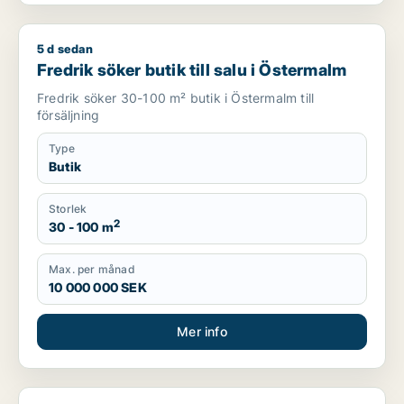
5 d sedan
Fredrik söker butik till salu i Östermalm
Fredrik söker butik till salu i Östermalm
Fredrik söker 30-100 m² butik i Östermalm till
försäljning
Type
Butik
Storlek
2
30 - 100 m
Max. per månad
10 000 000 SEK
Mer info