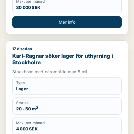
Max. per månad
30 000 SEK
Mer info
17 d sedan
Karl-Ragnar söker lager för uthyrning i Stockholm
Karl-Ragnar söker lager för uthyrning i
Stockholm
Stockholm med närområde max 5 mil
Type
Lager
Storlek
2
20 - 50 m
Max. per månad
4 000 SEK