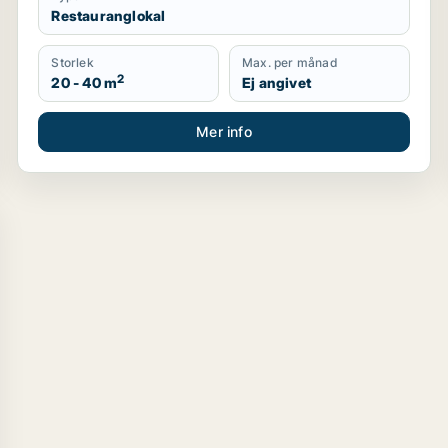
Restauranglokal
Storlek
Max. per månad
2
20 - 40 m
Ej angivet
Mer info
entrum