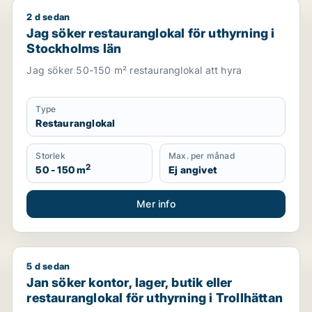
2 d sedan
erg
Jag söker restauranglokal för uthyrning i Stockholm
Jag söker restauranglokal för uthyrning i
Stockholms län
Jag söker 50-150 m² restauranglokal att hyra
Type
Restauranglokal
Storlek
Max. per månad
2
50 - 150 m
Ej angivet
Mer info
5 d sedan
sbacka, Göteborg Västra eller Majorna-Linné
Jan söker kontor, lager, butik eller restauranglokal fö
Jan söker kontor, lager, butik eller
restauranglokal för uthyrning i Trollhättan