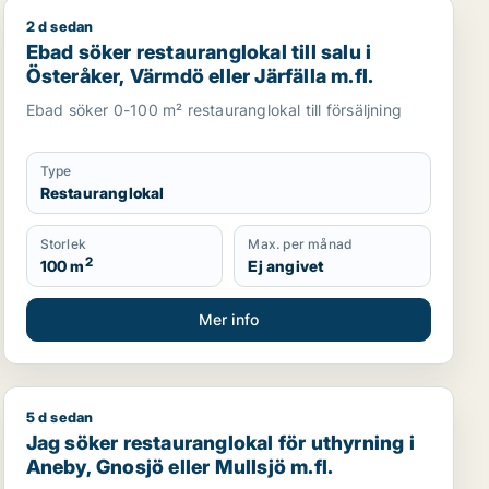
2 d sedan
s län
Ebad söker restauranglokal till salu i Österåker, Värmdö 
Ebad söker restauranglokal till salu i
Österåker, Värmdö eller Järfälla m.fl.
Ebad söker 0-100 m² restauranglokal till försäljning
Type
Restauranglokal
Storlek
Max. per månad
2
100 m
Ej angivet
Mer info
5 d sedan
r uthyrning i Trollhättan
Jag söker restauranglokal för uthyrning i Aneby, Gnosjö
Jag söker restauranglokal för uthyrning i
Aneby, Gnosjö eller Mullsjö m.fl.