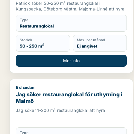
eller Majorna-Linné
Patrick söker 50-250 m² restauranglokal i
Kungsbacka, Göteborg Västra, Majorna-Linné att hyra
Type
Restauranglokal
Storlek
Max. per månad
2
50 - 250 m
Ej angivet
Mer info
5 d sedan
Jag söker restauranglokal för uthyrning i Malmö
Jag söker restauranglokal för uthyrning i
Malmö
Jag söker 1-200 m² restauranglokal att hyra
Type