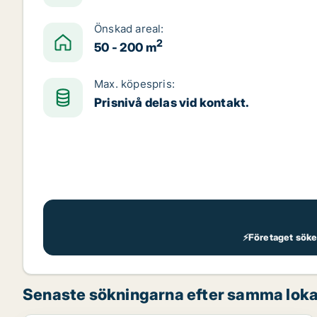
Önskad areal:
2
50 - 200 m
Max. köpespris:
Prisnivå delas vid kontakt.
⚡Företaget söker 
Senaste sökningarna efter samma loka