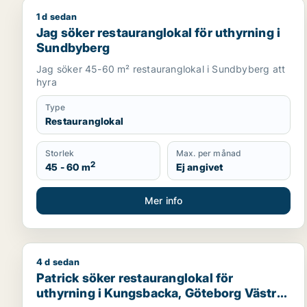
1 d sedan
Jag söker restauranglokal för uthyrning i Sundbyb
Jag söker restauranglokal för uthyrning i
Sundbyberg
Jag söker 45-60 m² restauranglokal i Sundbyberg att
hyra
Type
Restauranglokal
Storlek
Max. per månad
2
45 - 60 m
Ej angivet
Mer info
4 d sedan
Patrick söker restauranglokal för uthyrning i Kung
Patrick söker restauranglokal för
uthyrning i Kungsbacka, Göteborg Västra