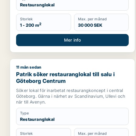
Restauranglokal
Storlek
Max. per månad
2
1 - 200 m
30 000 SEK
Mer info
11 mån sedan
Patrik söker restauranglokal till salu i Göteborg C
Patrik söker restauranglokal till salu i
Göteborg Centrum
Söker lokal för inarbetat restaurangkoncept i central
Göteborg. Gärna i närhet av Scandinavium, Ullevi och
när till Avenyn.
Type
Restauranglokal
Storlek
Max. per månad