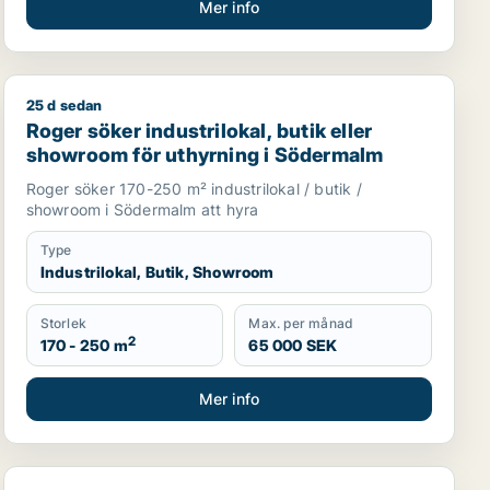
Mer info
25 d sedan
m
Roger söker industrilokal, butik eller showroom för u
Roger söker industrilokal, butik eller
showroom för uthyrning i Södermalm
Roger söker 170-250 m² industrilokal / butik /
showroom i Södermalm att hyra
Type
Industrilokal, Butik, Showroom
Storlek
Max. per månad
2
170 - 250 m
65 000 SEK
Mer info