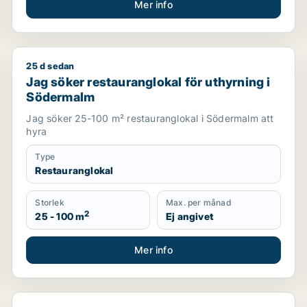
Mer info
25 d sedan
Jag söker restauranglokal för uthyrning i Södermal
Jag söker restauranglokal för uthyrning i
Södermalm
Jag söker 25-100 m² restauranglokal i Södermalm att
hyra
Type
Restauranglokal
Storlek
Max. per månad
2
25 - 100 m
Ej angivet
Mer info