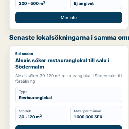
2
200 - 500 m
Ej angivet
Mer info
Senaste lokalsökningarna i samma om
5 d sedan
Alexis söker restauranglokal till salu i Södermalm
Alexis söker restauranglokal till salu i
Södermalm
Alexis söker 30-120 m² restauranglokal i Södermalm till
försäljning
Type
Restauranglokal
Storlek
Max. per månad
2
30 - 120 m
1 000 000 SEK