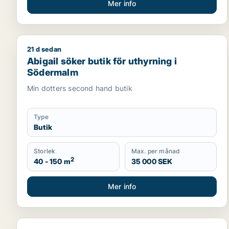
Mer info
21 d sedan
Abigail söker butik för uthyrning i Södermalm
Abigail söker butik för uthyrning i
Södermalm
Min dotters second hand butik
Type
Butik
Storlek
Max. per månad
2
40 - 150 m
35 000 SEK
Mer info