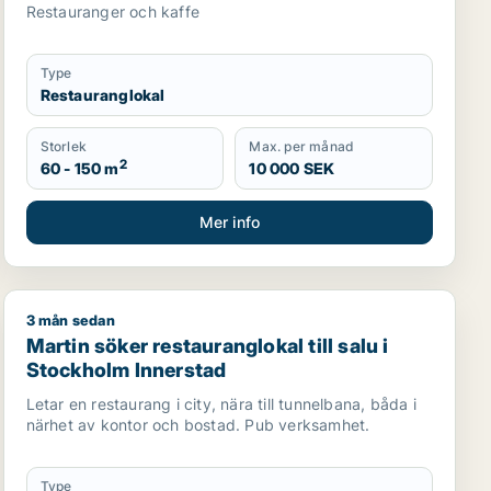
Restauranger och kaffe
Type
Restauranglokal
Storlek
Max. per månad
2
60 - 150 m
10 000 SEK
Mer info
3 mån sedan
ng i Stockholm Innerstad
Martin söker restauranglokal till salu i Stockholm Inne
Martin söker restauranglokal till salu i
Stockholm Innerstad
Letar en restaurang i city, nära till tunnelbana, båda i
närhet av kontor och bostad. Pub verksamhet.
Type