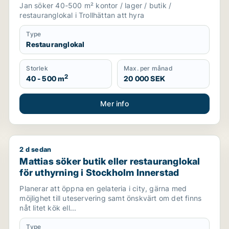
Jan söker 40-500 m² kontor / lager / butik /
restauranglokal i Trollhättan att hyra
Type
Restauranglokal
Storlek
Max. per månad
2
40 - 500 m
20 000 SEK
Mer info
2 d sedan
Mattias söker butik eller restauranglokal för uthyrni
Mattias söker butik eller restauranglokal
för uthyrning i Stockholm Innerstad
Planerar att öppna en gelateria i city, gärna med
möjlighet till uteservering samt önskvärt om det finns
nåt litet kök ell...
Type