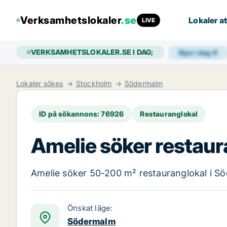
Verksamhetslokaler
.se
Lokaler at
LIVE
VERKSAMHETSLOKALER.SE I DAG;
Nya i dag
8
Lokaler sökes
Stockholm
Södermalm
ID på sökannons: 76926
Restauranglokal
Amelie söker restaura
Amelie söker 50-200 m² restauranglokal i Söd
Önskat läge:
Södermalm