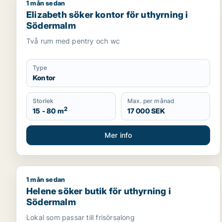
1 mån sedan
Elizabeth söker kontor för uthyrning i Södermalm
Elizabeth söker kontor för uthyrning i
Södermalm
Två rum med pentry och wc
Type
Kontor
Storlek
Max. per månad
2
15 - 80 m
17 000 SEK
Mer info
1 mån sedan
Helene söker butik för uthyrning i Södermalm
Helene söker butik för uthyrning i
Södermalm
Lokal som passar till frisörsalong