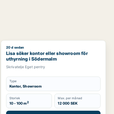
20 d sedan
Lisa söker kontor eller showroom för uthyrning i Söd
Lisa söker kontor eller showroom för
uthyrning i Södermalm
Skrivatelje Eget pentry
Type
Kontor, Showroom
Storlek
Max. per månad
2
10 - 100 m
12 000 SEK