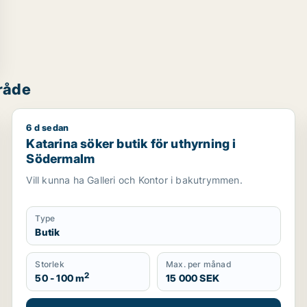
råde
6 d sedan
Katarina söker butik för uthyrning i Södermalm
Katarina söker butik för uthyrning i
Södermalm
Vill kunna ha Galleri och Kontor i bakutrymmen.
Type
Butik
Storlek
Max. per månad
2
50 - 100 m
15 000 SEK