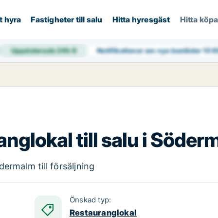
t hyra
Fastigheter till salu
Hitta hyresgäst
Hitta köp
Uppdaterade 24h
9
Notifikationer om nya bostäder
10 
nglokal till salu i Söde
ermalm till försäljning
Önskad typ:
Restauranglokal