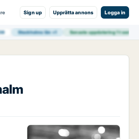
are
Sign up
Upprätta annons
Logga in
938
Stockholms län
+
1
Senaste uppdatering
1 t sedan
rmalm