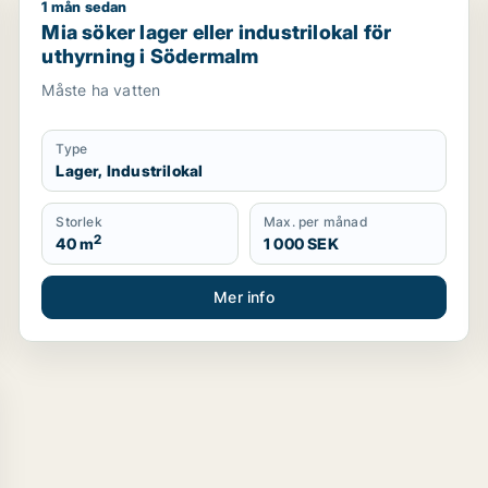
1 mån sedan
Mia söker lager eller industrilokal för uthyrning i S
Mia söker lager eller industrilokal för
uthyrning i Södermalm
Måste ha vatten
Type
Lager, Industrilokal
Storlek
Max. per månad
2
40 m
1 000 SEK
Mer info