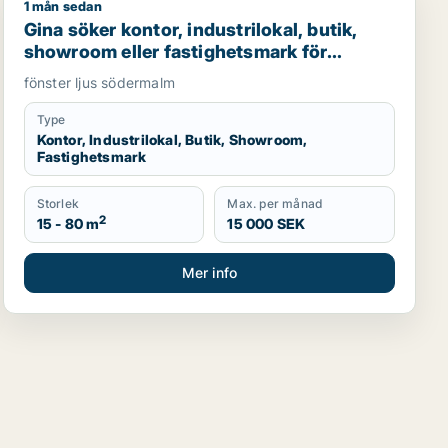
1 mån sedan
ödermalm
Gina söker kontor, industrilokal, butik, showroom elle
Gina söker kontor, industrilokal, butik,
showroom eller fastighetsmark för
uthyrning i Södermalm
fönster ljus södermalm
Type
Kontor, Industrilokal, Butik, Showroom,
Fastighetsmark
Storlek
Max. per månad
2
15 - 80 m
15 000 SEK
Mer info