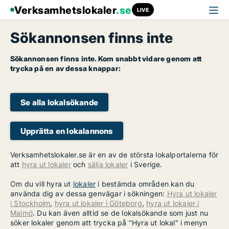
Verksamhetslokaler
.se
LIVE
Sökannonsen finns inte
Sökannonsen finns inte. Kom snabbt vidare genom att
trycka på en av dessa knappar:
Se alla lokalsökande
Upprätta en lokalannons
Verksamhetslokaler.se är en av de största lokalportalerna för
att
hyra ut lokaler
och
sälja lokaler
i Sverige.
Om du vill hyra ut
lokaler
i bestämda områden kan du
använda dig av dessa genvägar i sökningen:
Hyra ut lokaler
i Stockholm
,
hyra ut lokaler i Göteborg
,
hyra ut lokaler i
Malmö
. Du kan även alltid se de lokalsökande som just nu
söker lokaler genom att trycka på "Hyra ut lokal" i menyn