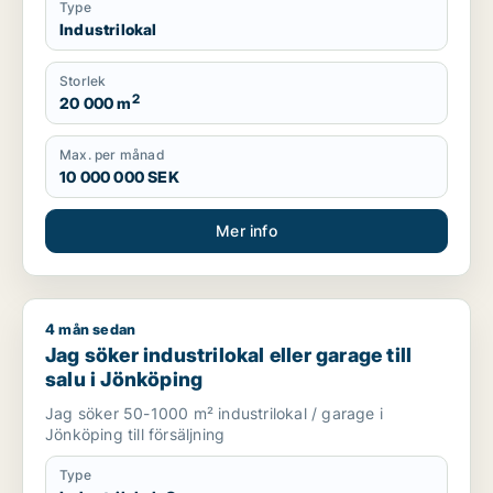
Type
Industrilokal
Storlek
2
20 000 m
Max. per månad
10 000 000 SEK
Mer info
4 mån sedan
Jag söker industrilokal eller garage till salu i Jönköping
Jag söker industrilokal eller garage till
salu i Jönköping
Jag söker 50-1000 m² industrilokal / garage i
Jönköping till försäljning
Type