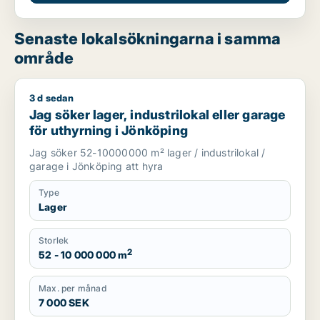
Senaste lokalsökningarna i samma
område
3 d sedan
Jag söker lager, industrilokal eller garage för uthyrning i Jö
Jag söker lager, industrilokal eller garage
för uthyrning i Jönköping
Jag söker 52-10000000 m² lager / industrilokal /
garage i Jönköping att hyra
Type
Lager
Storlek
2
52 - 10 000 000 m
Max. per månad
7 000 SEK