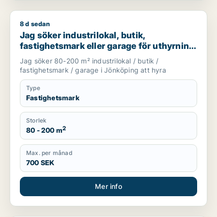
8 d sedan
Jag söker industrilokal, butik, fastighetsmark eller garage f
Jag söker industrilokal, butik,
fastighetsmark eller garage för uthyrning
i Jönköping
Jag söker 80-200 m² industrilokal / butik /
fastighetsmark / garage i Jönköping att hyra
Type
Fastighetsmark
Storlek
2
80 - 200 m
Max. per månad
700 SEK
Mer info