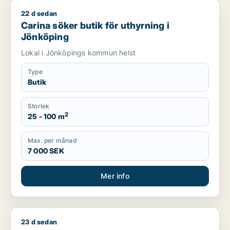
22 d sedan
Carina söker butik för uthyrning i Jönköping
Carina söker butik för uthyrning i
Jönköping
Lokal i Jönköpings kommun helst
Type
Butik
Storlek
2
25 - 100 m
Max. per månad
7 000 SEK
Mer info
23 d sedan
Henrik söker kontor, lager, industrilokal, butik, klinik, restaur