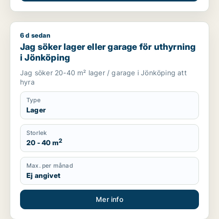
6 d sedan
Jag söker lager eller garage för uthyrning i Jönköping
Jag söker lager eller garage för uthyrning
i Jönköping
Jag söker 20-40 m² lager / garage i Jönköping att
hyra
Type
Lager
Storlek
2
20 - 40 m
Max. per månad
Ej angivet
Mer info