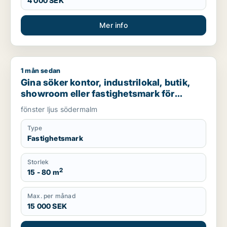
4 000 SEK
Mer info
1 mån sedan
Gina söker kontor, industrilokal, butik, showroom eller fast
Gina söker kontor, industrilokal, butik,
showroom eller fastighetsmark för
uthyrning i Södermalm
fönster ljus södermalm
Type
Fastighetsmark
Storlek
2
15 - 80 m
Max. per månad
15 000 SEK