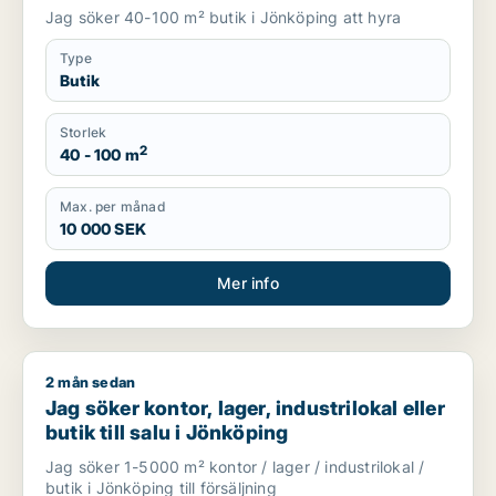
Jag söker 40-100 m² butik i Jönköping att hyra
Type
Butik
Storlek
2
40 - 100 m
Max. per månad
10 000 SEK
Mer info
2 mån sedan
Jag söker kontor, lager, industrilokal eller butik till salu i Jö
Jag söker kontor, lager, industrilokal eller
butik till salu i Jönköping
Jag söker 1-5000 m² kontor / lager / industrilokal /
butik i Jönköping till försäljning