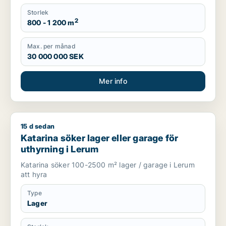
Storlek
2
800 - 1 200 m
Max. per månad
30 000 000 SEK
Mer info
15 d sedan
Katarina söker lager eller garage för uthyrning i Lerum
Katarina söker lager eller garage för
uthyrning i Lerum
Katarina söker 100-2500 m² lager / garage i Lerum
att hyra
Type
Lager