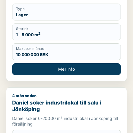
Type
Lager
Storlek
2
1 - 5 000 m
Max. per månad
10 000 000 SEK
Mer info
4 mån sedan
Daniel söker industrilokal till salu i Jönköping
Daniel söker industrilokal till salu i
Jönköping
Daniel söker 0-20000 m² industrilokal i Jönköping till
försäljning