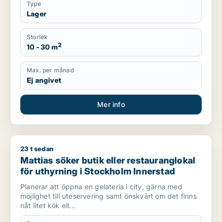
Type
Lager
Storlek
2
10 - 30 m
Max. per månad
Ej angivet
Mer info
23 t sedan
Mattias söker butik eller restauranglokal för uthyrning i Sto
Mattias söker butik eller restauranglokal
för uthyrning i Stockholm Innerstad
Planerar att öppna en gelateria i city, gärna med
möjlighet till uteservering samt önskvärt om det finns
nåt litet kök ell...