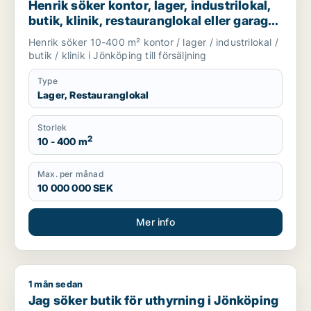
Henrik söker kontor, lager, industrilokal,
butik, klinik, restauranglokal eller garage
till salu i Jönköping
Henrik söker 10-400 m² kontor / lager / industrilokal /
butik / klinik i Jönköping till försäljning
Type
Lager, Restauranglokal
Storlek
2
10 - 400 m
Max. per månad
10 000 000 SEK
Mer info
1 mån sedan
Jag söker butik för uthyrning i Jönköping
Jag söker butik för uthyrning i Jönköping