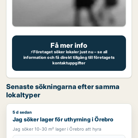
Få mer info
⚡Företaget söker lokaler just nu – se all
information och få direkt tillgång till företagets
kontaktuppgifter
Senaste sökningarna efter samma
lokaltyper
5 d sedan
Jag söker lager för uthyrning i Örebro
Jag söker lager för uthyrning i Örebro
Jag söker 10-30 m² lager i Örebro att hyra