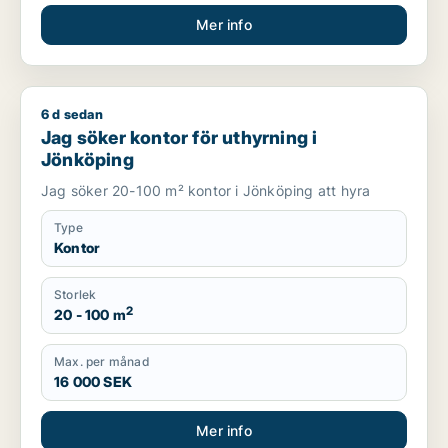
Mer info
6 d sedan
Jag söker kontor för uthyrning i Jönköping
Jag söker kontor för uthyrning i
Jönköping
Jag söker 20-100 m² kontor i Jönköping att hyra
Type
Kontor
Storlek
2
20 - 100 m
Max. per månad
16 000 SEK
Mer info