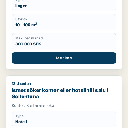
Lager
Storlek
2
10 - 100 m
Max. per månad
300 000 SEK
Mer info
13 d sedan
Ismet söker kontor eller hotell till salu i Sollentuna
Ismet söker kontor eller hotell till salu i
Sollentuna
Kontor. Konferens lokal
Type
Hotell