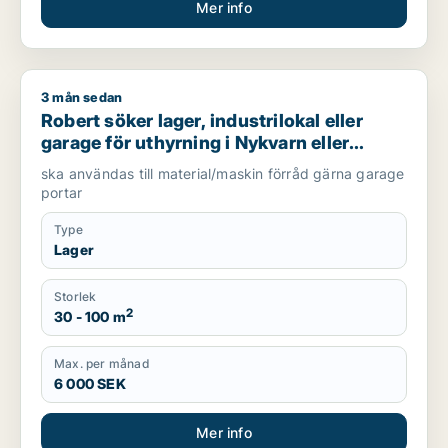
Mer info
3 mån sedan
Robert söker lager, industrilokal eller garage för uthyrning i 
Robert söker lager, industrilokal eller
garage för uthyrning i Nykvarn eller
Södertälje
ska användas till material/maskin förråd gärna garage
portar
Type
Lager
Storlek
2
30 - 100 m
Max. per månad
6 000 SEK
Mer info