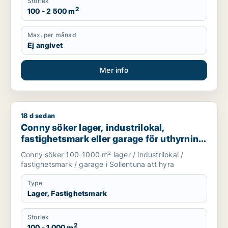
Storlek
2
100 - 2 500 m
Max. per månad
Ej angivet
Mer info
18 d sedan
Conny söker lager, industrilokal, fastighetsmark eller garage 
Conny söker lager, industrilokal,
fastighetsmark eller garage för uthyrning
i Sollentuna
Conny söker 100-1000 m² lager / industrilokal /
fastighetsmark / garage i Sollentuna att hyra
Type
Lager, Fastighetsmark
Storlek
2
100 - 1 000 m