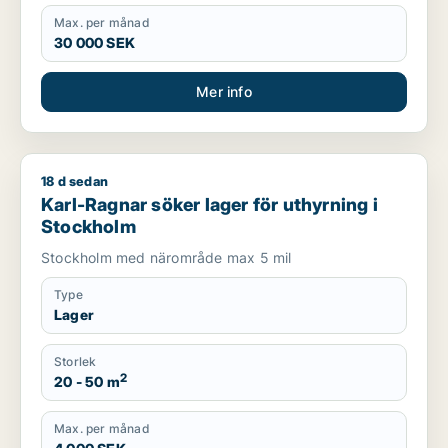
Max. per månad
30 000 SEK
Mer info
18 d sedan
Karl-Ragnar söker lager för uthyrning i Stockholm
Karl-Ragnar söker lager för uthyrning i
Stockholm
Stockholm med närområde max 5 mil
Type
Lager
Storlek
2
20 - 50 m
Max. per månad