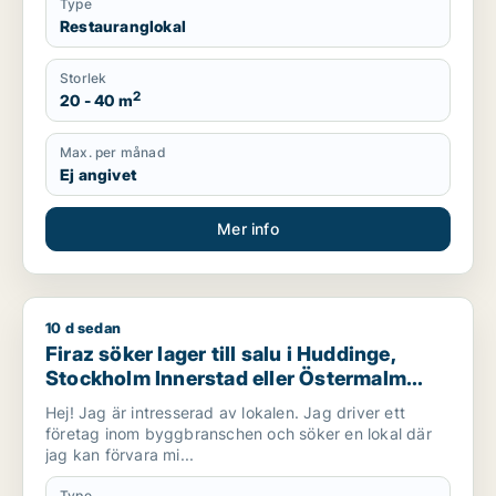
Type
Restauranglokal
Storlek
2
20 - 40 m
Max. per månad
Ej angivet
Mer info
10 d sedan
Firaz söker lager till salu i Huddinge, Stockholm Innerstad el
Firaz söker lager till salu i Huddinge,
Stockholm Innerstad eller Östermalm
m.fl.
Hej! Jag är intresserad av lokalen. Jag driver ett
företag inom byggbranschen och söker en lokal där
jag kan förvara mi...
Type