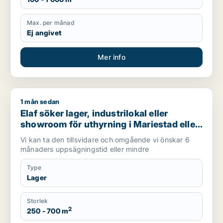
Max. per månad
Ej angivet
Mer info
1 mån sedan
Elaf söker lager, industrilokal eller showroom för uthyrning i
Elaf söker lager, industrilokal eller
showroom för uthyrning i Mariestad eller
Göteborg
Vi kan ta den tillsvidare och omgående vi önskar 6
månaders uppsägningstid eller mindre
Type
Lager
Storlek
2
250 - 700 m