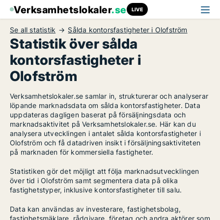
Verksamhetslokaler
.se
LIVE
Se all statistik
Sålda kontorsfastigheter i Olofström
Statistik över sålda
kontorsfastigheter i
Olofström
Verksamhetslokaler.se samlar in, strukturerar och analyserar
löpande marknadsdata om sålda kontorsfastigheter. Data
uppdateras dagligen baserat på försäljningsdata och
marknadsaktivitet på Verksamhetslokaler.se. Här kan du
analysera utvecklingen i antalet sålda kontorsfastigheter i
Olofström och få datadriven insikt i försäljningsaktiviteten
på marknaden för kommersiella fastigheter.
Statistiken gör det möjligt att följa marknadsutvecklingen
över tid i Olofström samt segmentera data på olika
fastighetstyper, inklusive kontorsfastigheter till salu.
Data kan användas av investerare, fastighetsbolag,
fastighetsmäklare, rådgivare, företag och andra aktörer som